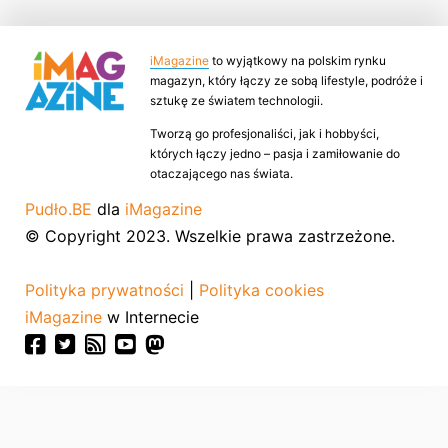
iMagazine
to wyjątkowy na polskim rynku
magazyn, który łączy ze sobą lifestyle, podróże i
sztukę ze światem technologii.
Tworzą go profesjonaliści, jak i hobbyści,
których łączy jedno – pasja i zamiłowanie do
otaczającego nas świata.
Pudło.BE
dla
iMagazine
© Copyright 2023. Wszelkie prawa zastrzeżone.
Polityka prywatności
|
Polityka cookies
iMagazine
w Internecie