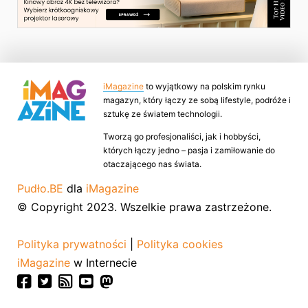
iMagazine
to wyjątkowy na polskim rynku
magazyn, który łączy ze sobą lifestyle, podróże i
sztukę ze światem technologii.
Tworzą go profesjonaliści, jak i hobbyści,
których łączy jedno – pasja i zamiłowanie do
otaczającego nas świata.
Pudło.BE
dla
iMagazine
© Copyright 2023. Wszelkie prawa zastrzeżone.
Polityka prywatności
|
Polityka cookies
iMagazine
w Internecie