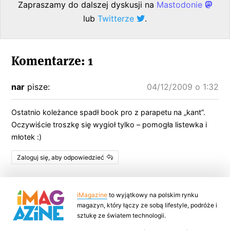
Zapraszamy do dalszej dyskusji na
Mastodonie
lub
Twitterze
.
Komentarze: 1
nar
pisze:
04/12/2009 o 1:32
Ostatnio koleżance spadł book pro z parapetu na „kant”.
Oczywiście troszkę się wygioł tylko – pomogła listewka i
młotek :)
Zaloguj się, aby odpowiedzieć
iMagazine
to wyjątkowy na polskim rynku
magazyn, który łączy ze sobą lifestyle, podróże i
sztukę ze światem technologii.