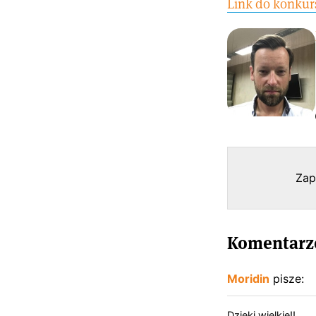
Link do konkur
Zap
Komentarze
Moridin
pisze:
Dzięki wielkie!!