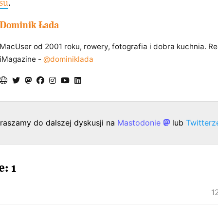
su
.
Dominik Łada
MacUser od 2001 roku, rowery, fotografia i dobra kuchnia. R
iMagazine -
@dominiklada
raszamy do dalszej dyskusji na
Mastodonie
lub
Twitter
: 1
1