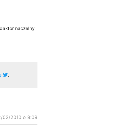
edaktor naczelny
ze
.
2/02/2010 o 9:09