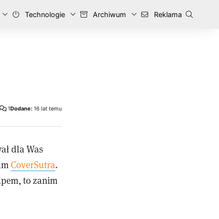
Technologie
Archiwum
Reklama
1
Dodane:
16 lat temu
wał dla Was
ram
CoverSutra
.
kupem, to zanim