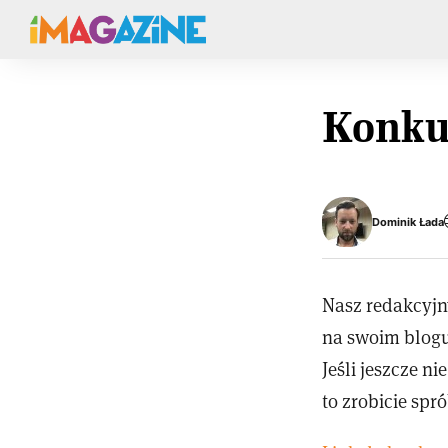
Konku
Dominik Łada
Nasz redakcyjn
na swoim blogu
Jeśli jeszcze n
to zrobicie spr