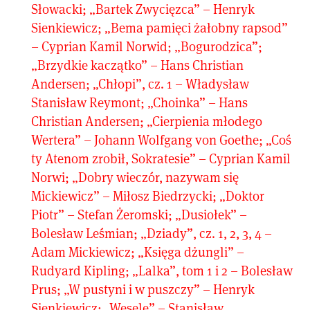
Słowacki; „Bartek Zwycięzca” – Henryk
Sienkiewicz; „Bema pamięci żałobny rapsod”
– Cyprian Kamil Norwid; „Bogurodzica”;
„Brzydkie kaczątko” – Hans Christian
Andersen; „Chłopi”, cz. 1 – Władysław
Stanisław Reymont; „Choinka” – Hans
Christian Andersen; „Cierpienia młodego
Wertera” – Johann Wolfgang von Goethe; „Coś
ty Atenom zrobił, Sokratesie” – Cyprian Kamil
Norwi; „Dobry wieczór, nazywam się
Mickiewicz” – Miłosz Biedrzycki; „Doktor
Piotr” – Stefan Żeromski; „Dusiołek” –
Bolesław Leśmian; „Dziady”, cz. 1, 2, 3, 4 –
Adam Mickiewicz; „Księga dżungli” –
Rudyard Kipling; „Lalka”, tom 1 i 2 – Bolesław
Prus; „W pustyni i w puszczy” – Henryk
Sienkiewicz; „Wesele” – Stanisław