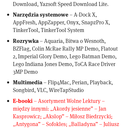
Download, Yazsoft Speed Download Lite.
Narzędzia systemowe
– A-Dock X,
AppFresh, AppZapper, Onyx, SnapzPro X,
TinkerTool, TinkerTool System
Rozrywka
– Aquaria, Bitwa o Wesnoth,
BZFlag, Colin McRae Rally MP Demo, Flatout
2, Imperial Glory Demo, Lego Batman Demo,
Lego Indiana Jones Demo, ToCA Race Driver
3MP Demo
Multimedia
– Flip4Mac, Perian, Playback,
Songbird, VLC, WireTapStudio
E-booki
– Asortyment Wolne Lektury –
między innymi: „Akordy jesienne” – Jan
Kasprowicz; „Akslop” – Miłosz Biedrzycki;
„Antygona” – Sofokles; „Balladyna” – Juliusz