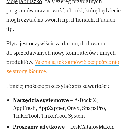
Moje Jabłuszko
, cały szereg przydatnych
programów oraz nowość, ebooki, którę będziecie
mogli czytać na swoich np. iPhonach, iPadach
itp.
Płyta jest oczywiście za darmo, dodawana
do sprzedawanych nowy komputerów i innych
produktów.
Można ją też zamówić bezpośrednio
ze strony iSourc
e
.
Poniżej możecie przeczytać spis zawartości:
Narzędzia systemowe
– A-Dock X;
AppFresh, AppZapper, Onyx, SnapzPro,
TinkerTool, TinkerTool System
Programy użytkowe
– DiskCatalogMaker,