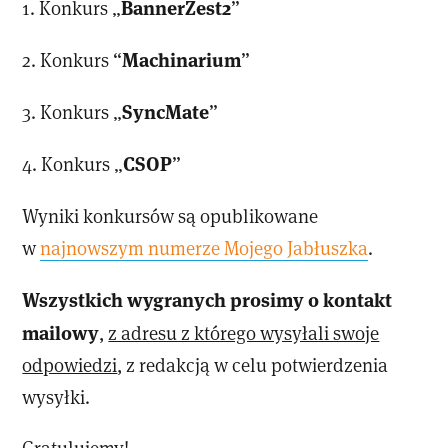
BannerZest2
1. Konkurs „
”
Machinarium
2. Konkurs “
”
SyncMate
3. Konkurs „
”
CSOP
4. Konkurs „
”
Wyniki konkursów są opublikowane
w
najnowszym numerze Mojego Jabłuszka
.
Wszystkich wygranych prosimy o kontakt
mailowy
,
z adresu z którego wysyłali swoje
odpowiedzi
, z redakcją w celu potwierdzenia
wysyłki.
Gratulujemy!