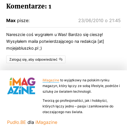
Komentarze: 1
Max
pisze:
23/06/2010 o 21:45
Nareszcie coś wygrałem u Was! Bardzo się cieszę!
Wysyłałem maila potwierdzającego na redakcja [at]
mojejabluszko.pl ;)
Zaloguj się, aby odpowiedzieć
iMagazine
to wyjątkowy na polskim rynku
magazyn, który łączy ze sobą lifestyle, podróże i
sztukę ze światem technologii.
Tworzą go profesjonaliści, jak i hobbyści,
których łączy jedno – pasja i zamiłowanie do
otaczającego nas świata.
Pudło.BE
dla
iMagazine