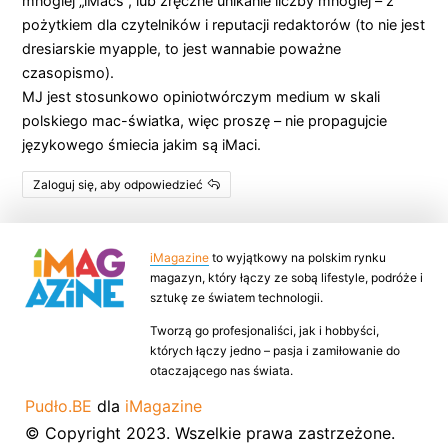
mnogiej „iMacs”, lub zręczne unikanie liczby mnogiej – z
pożytkiem dla czytelników i reputacji redaktorów (to nie jest
dresiarskie myapple, to jest wannabie poważne
czasopismo).
MJ jest stosunkowo opiniotwórczym medium w skali
polskiego mac-światka, więc proszę – nie propagujcie
językowego śmiecia jakim są iMaci.
Zaloguj się, aby odpowiedzieć
iMagazine
to wyjątkowy na polskim rynku
magazyn, który łączy ze sobą lifestyle, podróże i
sztukę ze światem technologii.
Tworzą go profesjonaliści, jak i hobbyści,
których łączy jedno – pasja i zamiłowanie do
otaczającego nas świata.
Pudło.BE
dla
iMagazine
© Copyright 2023. Wszelkie prawa zastrzeżone.