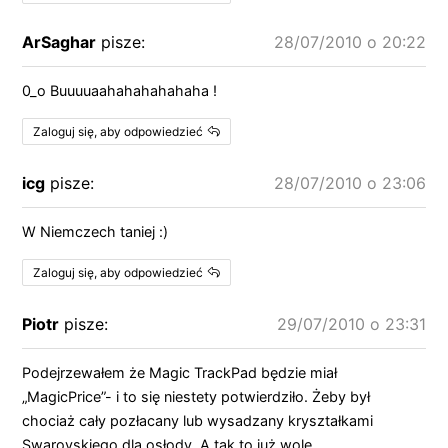
ArSaghar
pisze:
28/07/2010 o 20:22
0_o Buuuuaahahahahahaha !
Zaloguj się, aby odpowiedzieć
icg
pisze:
28/07/2010 o 23:06
W Niemczech taniej :)
Zaloguj się, aby odpowiedzieć
Piotr
pisze:
29/07/2010 o 23:31
Podejrzewałem że Magic TrackPad będzie miał
„MagicPrice”- i to się niestety potwierdziło. Żeby był
chociaż cały pozłacany lub wysadzany kryształkami
Swarovskiego dla osłody. A tak to już wolę