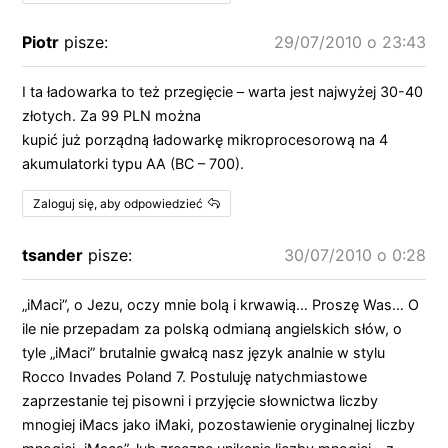
Piotr
pisze:
29/07/2010 o 23:43
I ta ładowarka to też przegięcie – warta jest najwyżej 30-40
złotych. Za 99 PLN można
kupić już porządną ładowarkę mikroprocesorową na 4
akumulatorki typu AA (BC – 700).
Zaloguj się, aby odpowiedzieć
tsander
pisze:
30/07/2010 o 0:28
„iMaci”, o Jezu, oczy mnie bolą i krwawią… Proszę Was… O
ile nie przepadam za polską odmianą angielskich słów, o
tyle „iMaci” brutalnie gwałcą nasz język analnie w stylu
Rocco Invades Poland 7. Postuluję natychmiastowe
zaprzestanie tej pisowni i przyjęcie słownictwa liczby
mnogiej iMacs jako iMaki, pozostawienie oryginalnej liczby