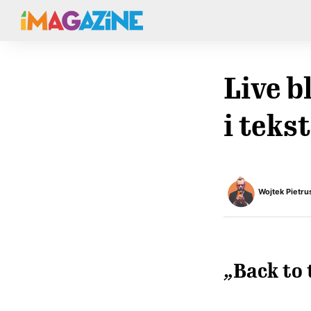
Live b
i tekst
Wojtek Pietru
„Back to