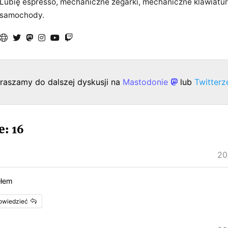
Lubię espresso, mechaniczne zegarki, mechaniczne klawiatur
samochody.
raszamy do dalszej dyskusji na
Mastodonie
lub
Twitter
: 16
20
iłem
powiedzieć