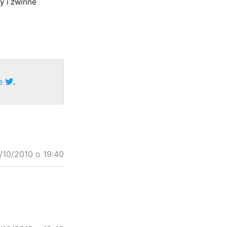
y i zwinne
ze
.
/10/2010 o 19:40