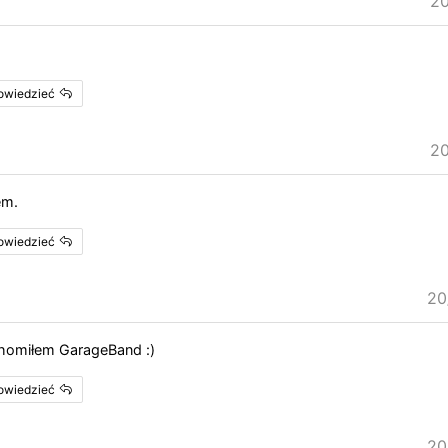
20
powiedzieć
20
em.
powiedzieć
20
uchomiłem GarageBand :)
powiedzieć
20