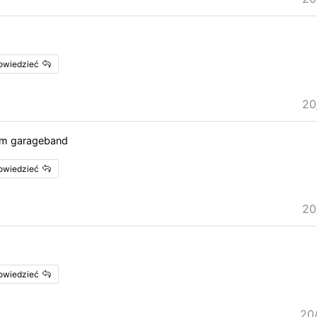
powiedzieć
20
lem garageband
powiedzieć
20
powiedzieć
20