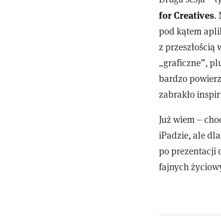
for Creatives
.
pod kątem aplik
z przeszłością 
„graficzne”, p
bardzo powierz
zabrakło inspir
Już wiem – cho
iPadzie, ale dl
po prezentacji 
fajnych życiow