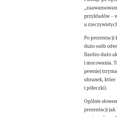
„zaawansowane
przykładów – w
u rzeczywistych
Po prezentacji 
dużo osób odwie
Bardzo dużo ak
i mocowania. T
pewniej trzyma
ubranek, które
i półeczki).
Ogólnie słowem
prezentacji jak