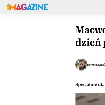
Macwor
dzień
Dominik Łada
Specjalnie dl