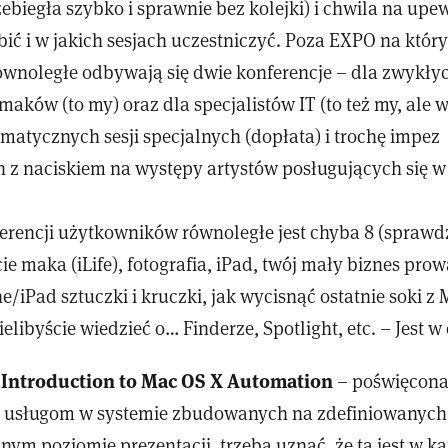
zebiegła szybko i sprawnie bez kolejki) i chwila na upew
ić i w jakich sesjach uczestniczyć. Poza EXPO na któr
równoległe odbywają się dwie konferencje – dla zwykły
aków (to my) oraz dla specjalistów IT (to też my, ale 
ematycznych sesji specjalnych (dopłata) i trochę impez
 z naciskiem na występy artystów posługujących się w
rencji użytkowników równoległe jest chyba 8 (sprawdz
e maka (iLife), fotografia, iPad, twój mały biznes pro
/iPad sztuczki i kruczki, jak wycisnąć ostatnie soki z 
elibyście wiedzieć o… Finderze, Spotlight, etc. – Jest 
Introduction to Mac OS X Automation
:
– poświęcona
 usługom w systemie zbudowanych na zdefiniowanych
nym poziomie prezentacji, trzeba uznać, że ta jest w ka