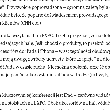
”. Przyzwoicie poprowadzona – ogromną zaletą była 
idać było, że poparte doświadczeniem prowadzącego
 klientów (CNN etc.)
krótka wizyta na hali EXPO. Trzeba przyznać, że na dol
dzających halę. Jeśli chodzi o produkty, to przekrój od
cesoriów do iPada i iPhona – w szczególności obudow
u moją uwagę zwróciły uchwyty, które „zapięte” na dł
ć iPada w czasie ruchu. Nie można obojętnie przejść o
 mają pomóc w korzystaniu z iPada w drodze (uchwyty, 
 kluczowym tej konferencji jest iPad – zarówno widać 
 i na stoiskach na EXPO. Obok akcesoriów na hali widać