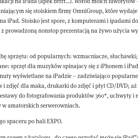
kacji na iPada (apek brrrr…). Wsród moich faworytów –
niającym się stoiskiem firmy OmniGroup, które wydaje 
na iPad. Stoisko jest spore, z komputerami i ipadami d
 z prowadzoną nonstop prezentacją na żywo użycia w
chę sprzętu: od popularnych: wzmacniacze, słuchawki;
ane: sprzęt dla muzyków spinajacy się z iPhonem i iP
nuty wyświetlane na iPadzie – zadziwiająco popularne
i zdjęć dla maka, drukarki do zdjęć i płyt CD/DVD; aż
zestawy do fotografowania produktów 360*, uchwyty i
 w amatorskich serwerowniach.
ego spaceru po hali EXPO.
tym razem z katalogu „do czego przydać może się iPad”