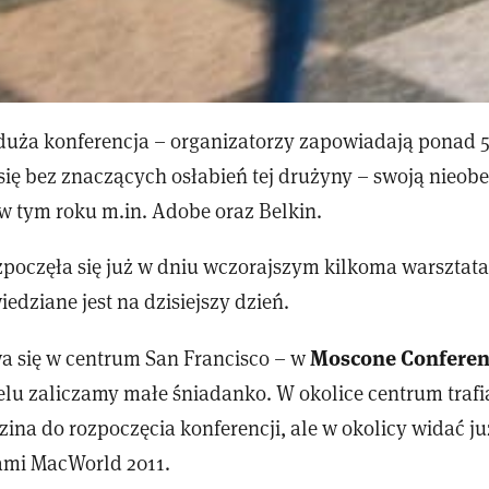
duża konferencja – organizatorzy zapowiadają ponad
się bez znaczących osłabień tej drużyny – swoją nieob
w tym roku m.in. Adobe oraz Belkin.
zpoczęła się już w dniu wczorajszym kilkoma warsztata
edziane jest na dzisiejszy dzień.
Moscone Conferen
 się w centrum San Francisco – w
elu zaliczamy małe śniadanko. W okolice centrum trafi
dzina do rozpoczęcia konferencji, ale w okolicy widać ju
rami MacWorld 2011.