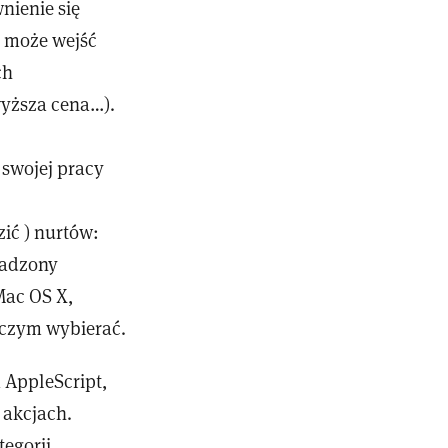
nienie się
y może wejść
ch
wyższa cena…).
 swojej pracy
ić ) nurtów:
wadzony
Mac OS X,
w czym wybierać.
 AppleScript,
 akcjach.
tegorii