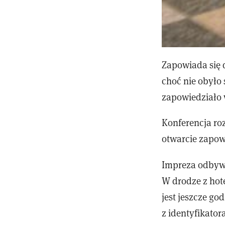
Zapowiada się 
choć nie obyło 
zapowiedziało 
Konferencja ro
otwarcie zapowi
Impreza odbywa
W drodze z hot
jest jeszcze go
z identyfikato