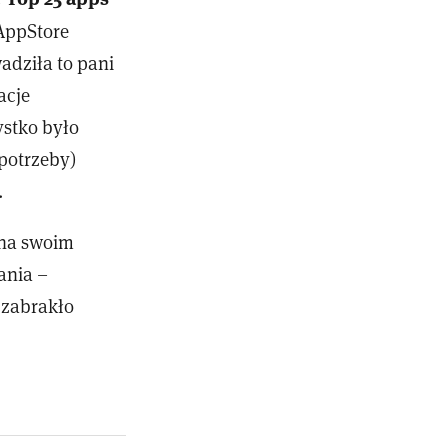
 AppStore
wadziła to pani
acje
ystko było
 potrzeby)
…
 na swoim
ania –
 zabrakło