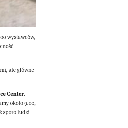
 500 wystawców,
ecność
mi, ale główne
ce Center
.
amy około 9.00,
ż sporo ludzi