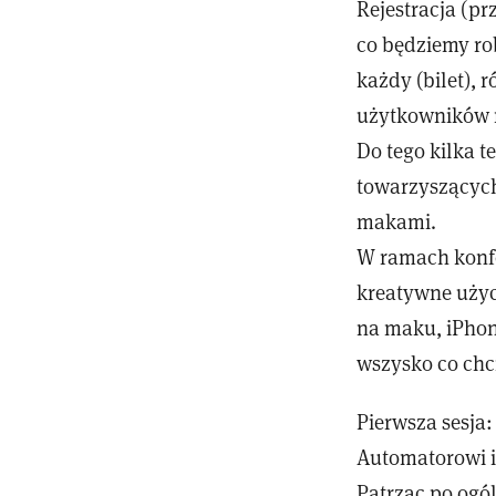
Rejestracja (pr
co będziemy rob
każdy (bilet), 
użytkowników m
Do tego kilka t
towarzyszących
makami.
W ramach konfe
kreatywne użyci
na maku, iPhone
wszysko co chci
Pierwsza sesja
Automatorowi i
Patrząc po ogól