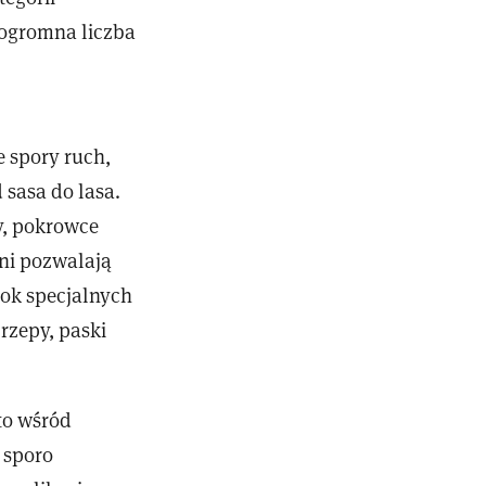
ogromna liczba
e spory ruch,
 sasa do lasa.
y, pokrowce
oni pozwalają
bok specjalnych
rzepy, paski
to wśród
 sporo