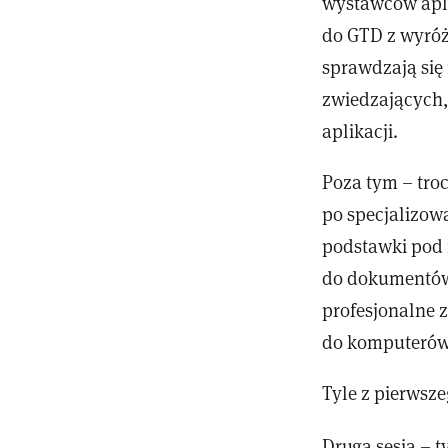
wystawców apli
do GTD z wyróż
sprawdzają się 
zwiedzających,
aplikacji.
Poza tym – tro
po specjalizow
podstawki pod 
do dokumentów 
profesjonalne 
do komputerów
Tyle z pierwsz
Druga sesja – 