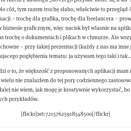
 No cóż, tym razem trochę słabo, właściwie to przegląd
acji – trochę dla grafika, trochę dla freelancera – pro
w biznesie graficznym, więc nacisk był wlasnie na aplik
lus trochę o dokumentach i plikach w chmurze. Ale wsz
chowne – przy takiej prezentacji (każdy z nas ma inne
ujacego pogłębienia tematu: ja używam tego taki i tak
dzi o to, że większość z proponowanych aplikacji mam
a wielu nie znalazłem do tej pory codziennego zastosow
dalej nie wiem, jak mogę je kreatywnie wykorzystać, bo
ych przykładów.
[flickr]set:72157625918548500[/flickr]