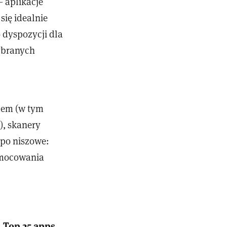
 aplikacje
się idealnie
o dyspozycji dla
ybranych
adem (w tym
), skanery
 po niszowe:
 mocowania
Top 25 apps
: