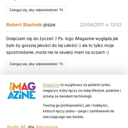
Zaloguj się, aby odpowiedzieć
Robert Stachnik
pisze:
22/04/2011 o 13:52
Dołączam się do życzeń :) Ps. logo iMagazine wygląda jak
było by gorszej jakości do tej całości :) ale to tylko moje
spostrzeżenie ,może nie te okulary mam na oczach :)
Zaloguj się, aby odpowiedzieć
iMagazine
to wyjątkowy na polskim rynku
magazyn, który łączy ze sobą lifestyle, podróże i
sztukę ze światem technologii.
Tworzą go profesjonaliści, jak i hobbyści,
których łączy jedno – pasja i zamiłowanie do
otaczającego nas świata.
Pudło.BE
dla
iMagazine