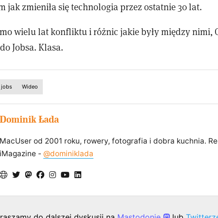
m jak zmieniła się technologia przez ostatnie 30 lat.
o wielu lat konfliktu i różnic jakie były między nimi,
do Jobsa. Klasa.
 jobs
Wideo
Dominik Łada
MacUser od 2001 roku, rowery, fotografia i dobra kuchnia. R
iMagazine -
@dominiklada
raszamy do dalszej dyskusji na
Mastodonie
lub
Twitter