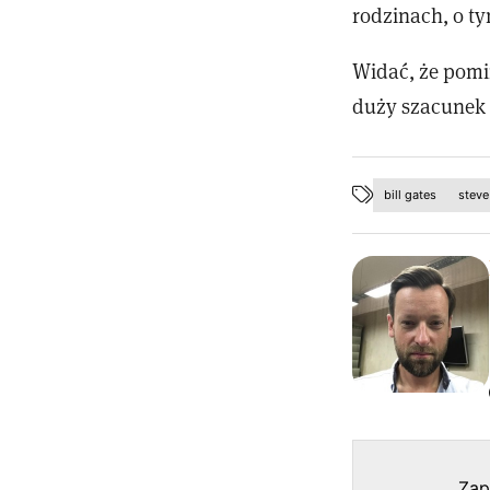
rodzinach, o ty
Widać, że pomim
duży szacunek 
bill gates
steve
Zap