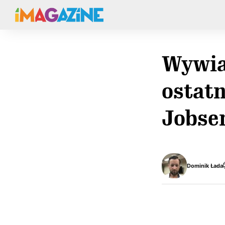
Wywia
ostat
Jobse
Dominik Łada