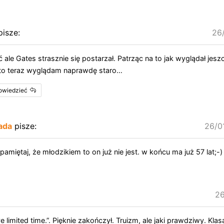
pisze:
26
 ale Gates strasznie się postarzał. Patrząc na to jak wyglądał jeszc
 to teraz wyglądam naprawdę staro…
powiedzieć
ada
pisze:
26/0
e pamiętaj, że młodzikiem to on już nie jest. w końcu ma już 57 lat;-)
26
limited time.”. Pięknie zakończył. Truizm, ale jaki prawdziwy. Klas