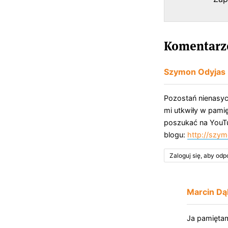
Komentarze
Szymon Odyjas
Pozostań nienasyc
mi utkwiły w pamię
poszukać na YouTub
blogu:
http://szy
Zaloguj się, aby od
Marcin Dą
Ja pamiętam,