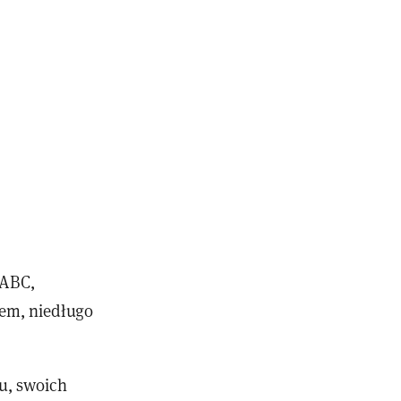
 ABC,
em, niedługo
iu, swoich