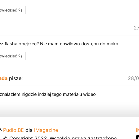
powiedzieć
27
bez flasha obejrzec? Nie mam chwilowo dostępu do maka
powiedzieć
ada
pisze:
28/0
 znalazłem nigdzie indziej tego materiału wideo
,
Pudło.BE
dla
iMagazine
i
© Copyright 2023. Wszelkie prawa zastrzeżone.