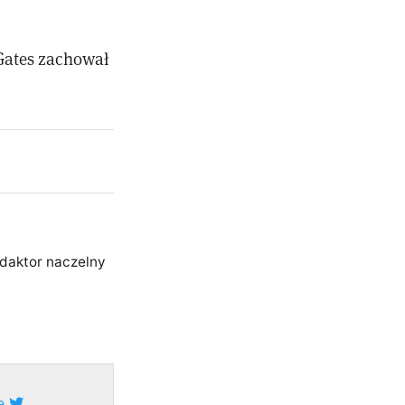
 Gates zachował
edaktor naczelny
ze
.