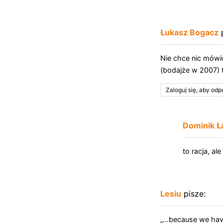
Łukasz Bogacz
Nie chce nic mówić
(bodajże w 2007)
Zaloguj się, aby od
Dominik Ł
to racja, al
Lesiu
pisze:
„…because we have 