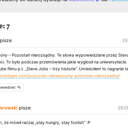
: 7
pisze:
26
ony – Pozostań nierozsądny. Te słowa wypowiedziane przez Steva
ci. To było podczas przemówienia jakie wygłosił na uniwersytecie
e filmu p.t. „Steve Jobs – trzy historie”. Umieściłem to nagranie 
monodyjas.com/pozostan-nienasycony-pozostan-nierozsadny/
powiedzieć
browski
pisze:
26/0
 że mówił raczej „stay hungry, stay foolish” :P