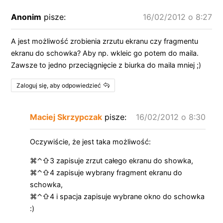
Anonim
pisze:
16/02/2012 o 8:27
A jest możliwość zrobienia zrzutu ekranu czy fragmentu
ekranu do schowka? Aby np. wkleic go potem do maila.
Zawsze to jedno przeciągnięcie z biurka do maila mniej ;)
Zaloguj się, aby odpowiedzieć
Maciej Skrzypczak
pisze:
16/02/2012 o 8:30
Oczywiście, że jest taka możliwość:
⌘⌃⇧3 zapisuje zrzut całego ekranu do showka,
⌘⌃⇧4 zapisuje wybrany fragment ekranu do
schowka,
⌘⌃⇧4 i spacja zapisuje wybrane okno do schowka
:)