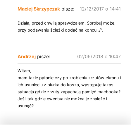
Maciej Skrzypczak
pisze:
12/12/2017 o 14:41
Działa, przed chwilą sprawdzałem. Spróbuj może,
przy podawaniu ścieżki dodać na końcu „/”.
Andrzej
pisze:
02/06/2018 o 10:47
Witam,
mam takie pytanie czy po zrobieniu zrzutów ekranu i
ich usunięciu z biurka do kosza, występuje takas
sytuacja gdzie zrzuty zapychają pamięć macbooka?
Jeśli tak gdzie ewentualnie można je znaleźć i
usunąć?