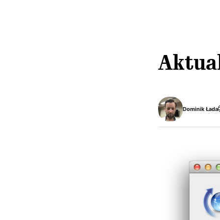
Aktual
Dominik Łada