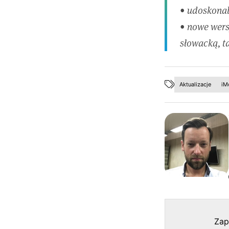
• udoskonal
• nowe wers
słowacką, ta
Aktualizacje
iM
Zap