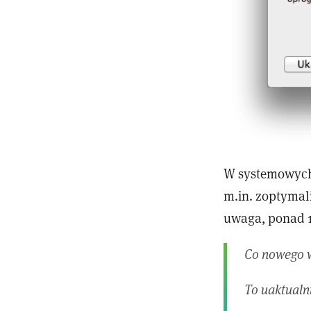
W systemowyc
m.in. zoptyma
uwaga, ponad 
Co nowego w
To uaktualn