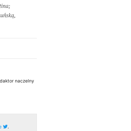
tina;
muńską,
edaktor naczelny
ze
.