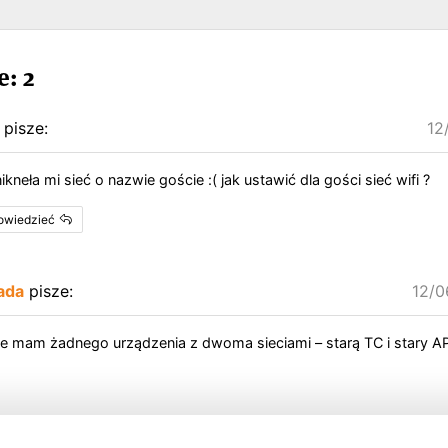
: 2
pisze:
12
ikneła mi sieć o nazwie goście :( jak ustawić dla gości sieć wifi ?
powiedzieć
ada
pisze:
12/0
ie mam żadnego urządzenia z dwoma sieciami – starą TC i stary A