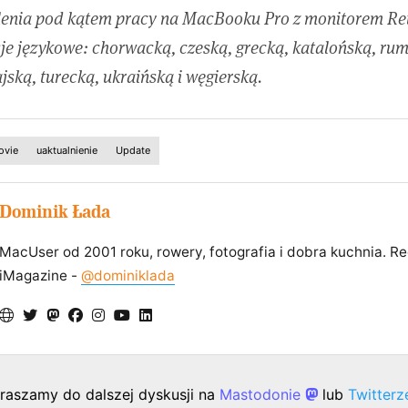
enia pod kątem pracy na MacBooku Pro z monitorem Re
je językowe: chorwacką, czeską, grecką, katalońską, ru
jską, turecką, ukraińską i węgierską.
ovie
uaktualnienie
Update
Dominik Łada
MacUser od 2001 roku, rowery, fotografia i dobra kuchnia. R
iMagazine -
@dominiklada
raszamy do dalszej dyskusji na
Mastodonie
lub
Twitter