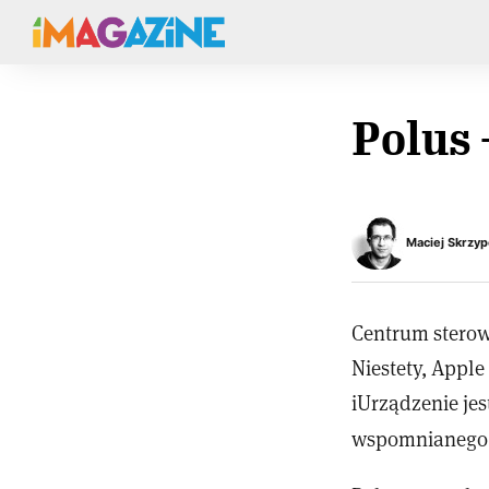
Polus 
Maciej Skrzyp
Centrum sterow
Niestety, Apple
iUrządzenie jes
wspomnianego n