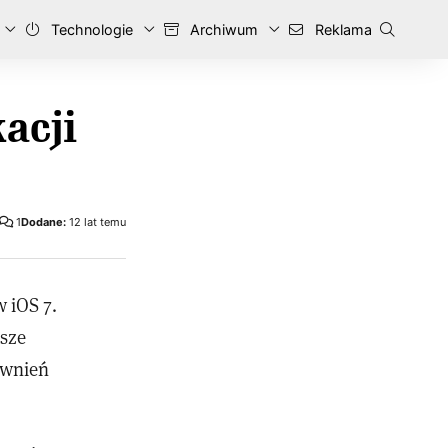
Technologie
Archiwum
Reklama
kacji
1
Dodane:
12 lat temu
 iOS 7.
asze
awnień