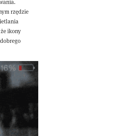
wania.
dnym rzędzie
ietlania
 że ikony
 dobrego