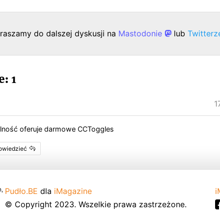
raszamy do dalszej dyskusji na
Mastodonie
lub
Twitter
: 1
1
alność oferuje darmowe CCToggles
powiedzieć
,
Pudło.BE
dla
iMagazine
i
© Copyright 2023. Wszelkie prawa zastrzeżone.