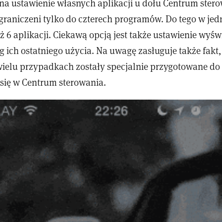
na ustawienie własnych aplikacji u dołu Centrum stero
ograniczeni tylko do czterech programów. Do tego w je
6 aplikacji. Ciekawą opcją jest także ustawienie wyśw
g ich ostatniego użycia. Na uwagę zasługuje także fakt,
elu przypadkach zostały specjalnie przygotowane do
się w Centrum sterowania.