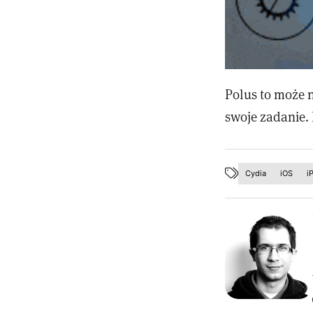
Polus to może 
swoje zadanie. 
Cydia
iOS
i