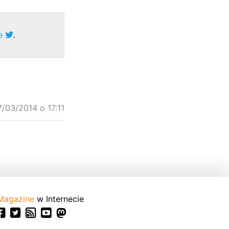
ze
.
7/03/2014 o 17:11
Magazine
w Internecie