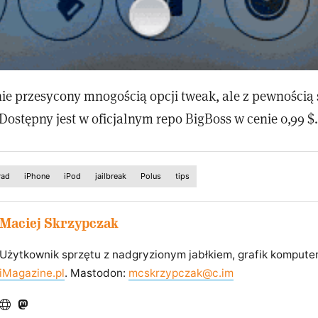
nie przesycony mnogością opcji tweak, ale z pewnością 
Dostępny jest w oficjalnym repo BigBoss w cenie 0,99 $.
Pad
iPhone
iPod
jailbreak
Polus
tips
Maciej Skrzypczak
Użytkownik sprzętu z nadgryzionym jabłkiem, grafik kompute
iMagazine.pl
. Mastodon:
mcskrzypczak@c.im