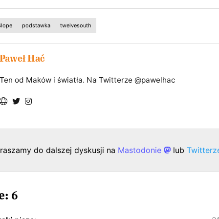
Slope
podstawka
twelvesouth
Paweł Hać
Ten od Maków i światła. Na Twitterze @pawelhac
raszamy do dalszej dyskusji na
Mastodonie
lub
Twitter
: 6