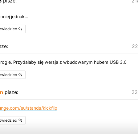
5
pisze:
21
emniej jednak…
powiedzieć
sze:
22
 drogie. Przydałaby się wersja z wbudowanym hubem USB 3.0
powiedzieć
an
pisze:
22
unge.com/eu/stands/kickflip
powiedzieć