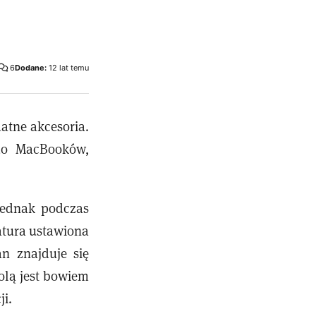
6
Dodane:
12 lat temu
atne akcesoria.
do MacBooków,
jednak podczas
atura ustawiona
an znajduje się
olą jest bowiem
i.