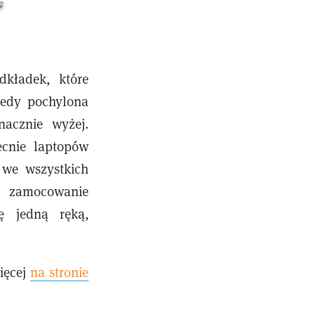
kładek, które
tedy pochylona
acznie wyżej.
ecnie laptopów
 we wszystkich
a zamocowanie
ę jedną ręką,
ięcej
na stronie