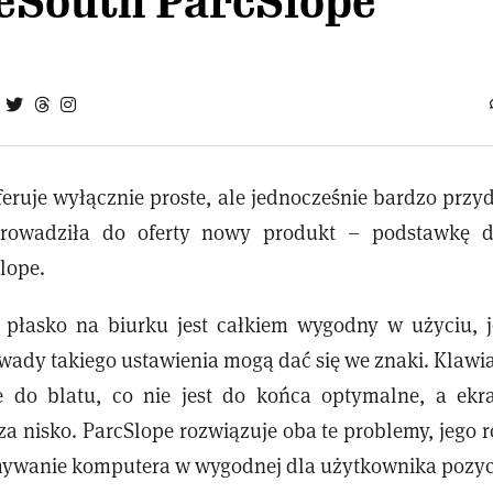
eSouth ParcSlope
eruje wyłącznie proste, ale jednocześnie bardzo przyd
prowadziła do oferty nowy produkt – podstawkę 
lope.
y płasko na biurku jest całkiem wygodny w użyciu, 
 wady takiego ustawienia mogą dać się we znaki. Klawi
e do blatu, co nie jest do końca optymalne, a ekr
a nisko. ParcSlope rozwiązuje oba te problemy, jego r
mywanie komputera w wygodnej dla użytkownika pozycj