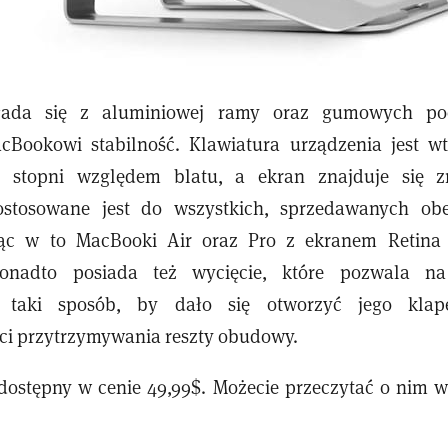
łada się z aluminiowej ramy oraz gumowych pod
cBookowi stabilność. Klawiatura urządzenia jest w
 stopni względem blatu, a ekran znajduje się zn
stosowane jest do wszystkich, sprzedawanych ob
jąc w to MacBooki Air oraz Pro z ekranem Retina
Ponadto posiada też wycięcie, które pozwala n
taki sposób, by dało się otworzyć jego klap
ci przytrzymywania reszty obudowy.
 dostępny w cenie 49,99$. Możecie przeczytać o nim w