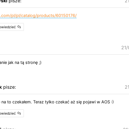
ski
pisze:
2
.com/pl/pl/catalog/products/60150176/
powiedzieć
21/
anie jak na tą stronę ;)
k
pisze:
2
 na to czekałem. Teraz tylko czekać aż się pojawi w AOS :)
powiedzieć