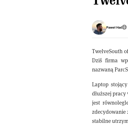
Twelv
Paweł Hać
TwelveSouth of
Dziś firma w
nazwaną ParcS
Laptop stojąc
dłuższej pracy
jest równolegl
zdecydowanie z
stabilne utrzy