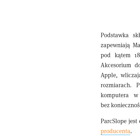
Podstawka sk
zapewniają Ma
pod kątem 18
Akcesorium do
Apple, wlicza
rozmiarach. 
komputera w 
bez koniecznoś
ParcSlope jest
producenta
.