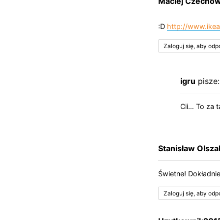
Maciej Czechow
:D
http://www.ikea
Zaloguj się, aby od
igru
pisze:
Cii… To za t
Stanisław Olsza
Świetne! Dokładnie
Zaloguj się, aby od