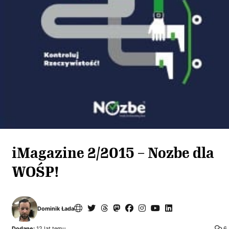
iMagazine 2/2015 – Nozbe dla
WOŚP!
Dominik Łada
Dodane:
12 lat temu
6