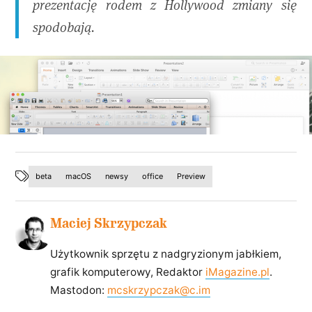
prezentację rodem z Hollywood zmiany się
spodobają.
beta
macOS
newsy
office
Preview
Maciej Skrzypczak
Użytkownik sprzętu z nadgryzionym jabłkiem,
grafik komputerowy, Redaktor
iMagazine.pl
.
Mastodon:
mcskrzypczak@c.im