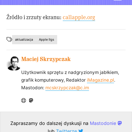
Źródło i zrzuty ekranu:
callapple.org
aktualizacja
Apple IIgs
Maciej Skrzypczak
Użytkownik sprzętu z nadgryzionym jabłkiem,
grafik komputerowy, Redaktor
iMagazine.pl
.
Mastodon:
mcskrzypczak@c.im
Zapraszamy do dalszej dyskusji na
Mastodonie
lub
Twitterze
.