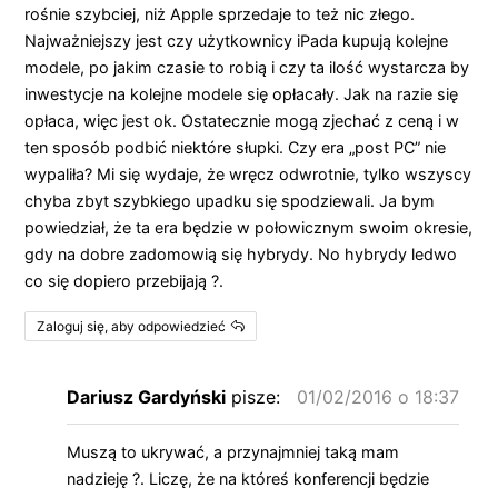
rośnie szybciej, niż Apple sprzedaje to też nic złego.
Najważniejszy jest czy użytkownicy iPada kupują kolejne
modele, po jakim czasie to robią i czy ta ilość wystarcza by
inwestycje na kolejne modele się opłacały. Jak na razie się
opłaca, więc jest ok. Ostatecznie mogą zjechać z ceną i w
ten sposób podbić niektóre słupki. Czy era „post PC” nie
wypaliła? Mi się wydaje, że wręcz odwrotnie, tylko wszyscy
chyba zbyt szybkiego upadku się spodziewali. Ja bym
powiedział, że ta era będzie w połowicznym swoim okresie,
gdy na dobre zadomowią się hybrydy. No hybrydy ledwo
co się dopiero przebijają ?.
Zaloguj się, aby odpowiedzieć
Dariusz Gardyński
pisze:
01/02/2016 o 18:37
Muszą to ukrywać, a przynajmniej taką mam
nadzieję ?. Liczę, że na któreś konferencji będzie