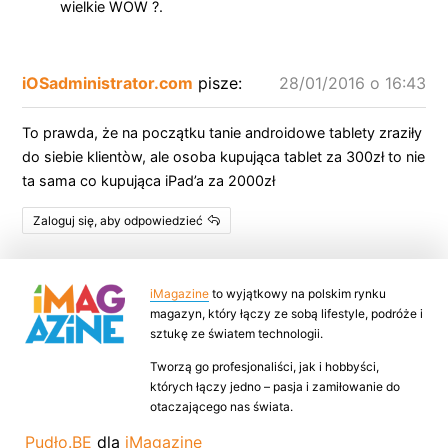
wielkie WOW ?.
iOSadministrator.com
pisze:
28/01/2016 o 16:43
To prawda, że na początku tanie androidowe tablety zraziły
do siebie klientòw, ale osoba kupująca tablet za 300zł to nie
ta sama co kupująca iPad’a za 2000zł
Zaloguj się, aby odpowiedzieć
iMagazine
to wyjątkowy na polskim rynku
magazyn, który łączy ze sobą lifestyle, podróże i
sztukę ze światem technologii.
Tworzą go profesjonaliści, jak i hobbyści,
których łączy jedno – pasja i zamiłowanie do
otaczającego nas świata.
Pudło.BE
dla
iMagazine