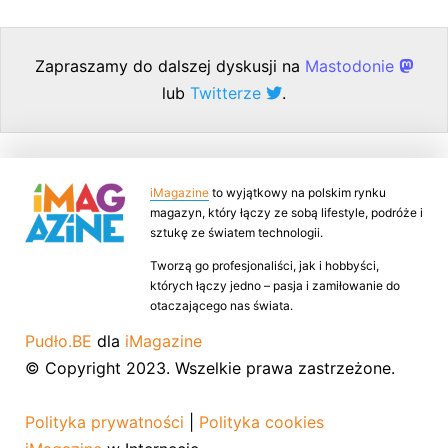
Zapraszamy do dalszej dyskusji na
Mastodonie
lub
Twitterze
.
iMagazine
to wyjątkowy na polskim rynku
magazyn, który łączy ze sobą lifestyle, podróże i
sztukę ze światem technologii.
Tworzą go profesjonaliści, jak i hobbyści,
których łączy jedno – pasja i zamiłowanie do
otaczającego nas świata.
Pudło.BE
dla
iMagazine
© Copyright 2023. Wszelkie prawa zastrzeżone.
Polityka prywatności
|
Polityka cookies