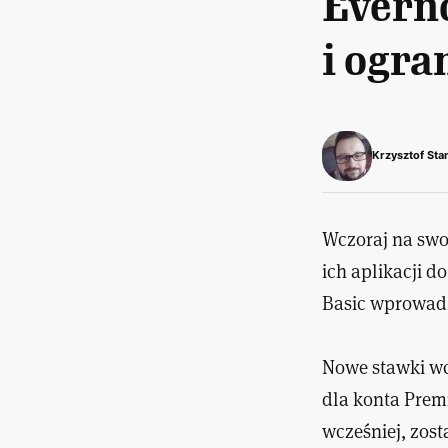
Evern
i ogra
Krzysztof Sta
Wczoraj na swo
ich aplikacji d
Basic wprowadz
Nowe stawki wc
dla konta Prem
wcześniej, zos