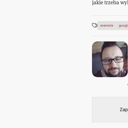
jakie trzeba wy
evernote
googl
Zap