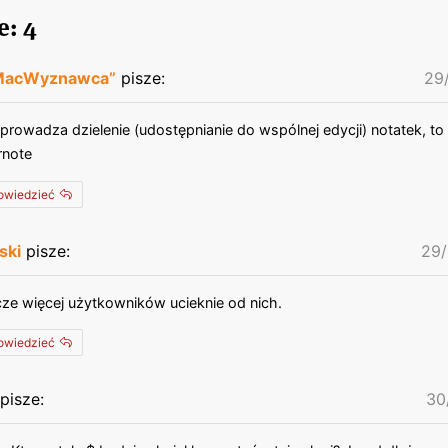
: 4
„MacWyznawca”
pisze:
29
rowadza dzielenie (udostępnianie do wspólnej edycji) notatek, to
rnote
powiedzieć
ski
pisze:
29/
ze więcej użytkowników ucieknie od nich.
powiedzieć
pisze:
30