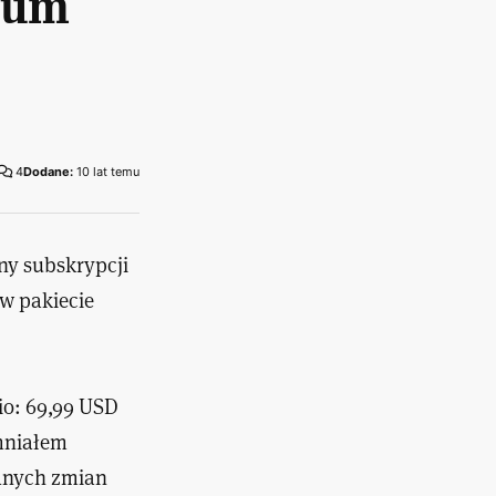
ium
4
Dodane:
10 lat temu
ny subskrypcji
 w pakiecie
io: 69,99 USD
omniałem
zanych zmian