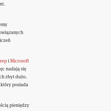
nt.
lemy
powiązanych
iczeń
Keep
i
Microsoft
ęc nadają się
ich zbyt dużo.
, który posiada
ścią pieniędzy