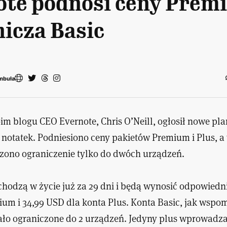
ote podnosi ceny Prem
nicza Basic
mbuła
im blogu CEO Evernote, Chris O’Neill, ogłosił nowe pla
o notatek. Podniesiono ceny pakietów Premium i Plus, a
ono ograniczenie tylko do dwóch urządzeń.
hodzą w życie już za 29 dni i będą wynosić odpowiedn
ium i 34,99 USD dla konta Plus. Konta Basic, jak wsp
tało ograniczone do 2 urządzeń. Jedyny plus wprowad