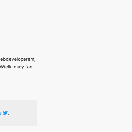
 webdeveloperem,
Wielki mały fan
ze
.