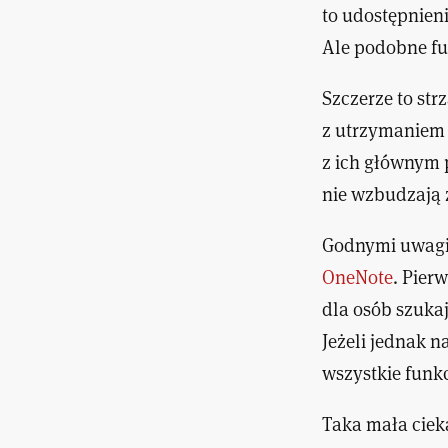
to udostępnien
Ale podobne f
Szczerze to str
z utrzymaniem 
z ich głównym 
nie wzbudzają 
Godnymi uwagi 
OneNote
. Pier
dla osób szukaj
Jeżeli jednak n
wszystkie funkc
Taka mała ciek