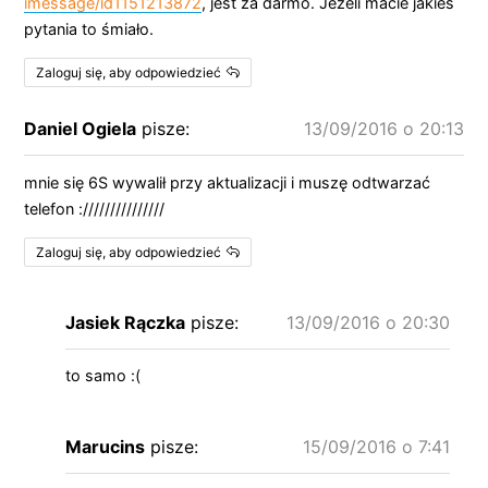
imessage/id1151213872
, jest za darmo. Jeżeli macie jakieś
pytania to śmiało.
Zaloguj się, aby odpowiedzieć
Daniel Ogiela
pisze:
13/09/2016 o 20:13
mnie się 6S wywalił przy aktualizacji i muszę odtwarzać
telefon :///////////////
Zaloguj się, aby odpowiedzieć
Jasiek Rączka
pisze:
13/09/2016 o 20:30
to samo :(
Marucins
pisze:
15/09/2016 o 7:41