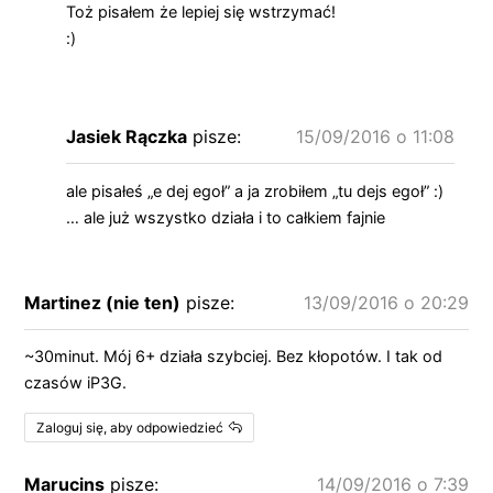
Toż pisałem że lepiej się wstrzymać!
:)
Jasiek Rączka
pisze:
15/09/2016 o 11:08
ale pisałeś „e dej egoł” a ja zrobiłem „tu dejs egoł” :)
… ale już wszystko działa i to całkiem fajnie
Martinez (nie ten)
pisze:
13/09/2016 o 20:29
~30minut. Mój 6+ działa szybciej. Bez kłopotów. I tak od
czasów iP3G.
Zaloguj się, aby odpowiedzieć
Marucins
pisze:
14/09/2016 o 7:39