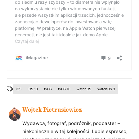
iOS
iOS 10
tvOS
tvOS 10
watchOS
watchOS 3
Wojtek Pietrusiewicz
Wydawca, fotograf, podróżnik, podcaster –
niekoniecznie w tej kolejności. Lubię espresso,