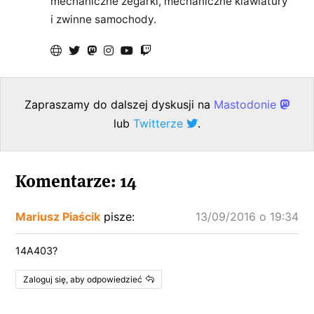
mechaniczne zegarki, mechaniczne klawiatury
i zwinne samochody.
Zapraszamy do dalszej dyskusji na
Mastodonie
lub
Twitterze
.
Komentarze: 14
Mariusz Piaścik
pisze:
13/09/2016 o 19:34
14A403?
Zaloguj się, aby odpowiedzieć