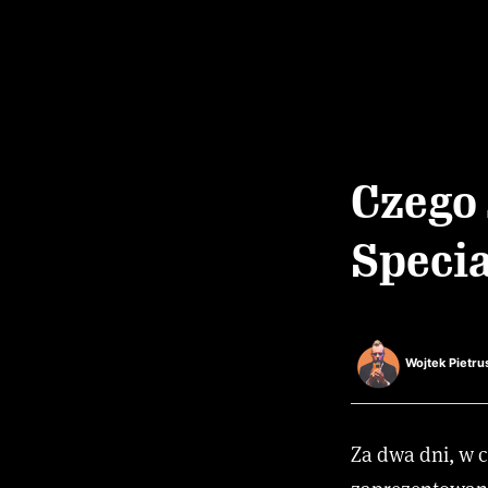
Czego 
Specia
Wojtek Pietru
Za dwa dni, w 