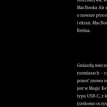
MacBooka Air 13
o nowsze proces
i ekran. MacBo
Retina.
Gwiazdą wiecz
rozmiarach – 13
ponoć znowu ni
jest w Magic K
typu USB-C, z 
(rzekomo oczywi