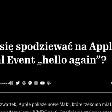
się spodziewać na App
l Event „hello again”?
siewicz
czwartek, Apple pokaże nowe Maki, które rzekomo miał