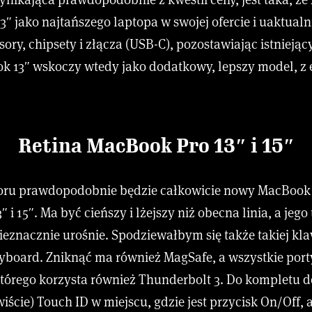
″ jako najtańszego laptopa w swojej ofercie i uaktualn
ory, chipsety i złącza (USB-C), pozostawiając istniejąc
ok 13″ wskoczy wtedy jako dodatkowy, lepszy model, z
Retina MacBook Pro 13″ i 15″
oru prawdopodobnie będzie całkowicie nowy MacBook
″ i 15″. Ma być cieńszy i lżejszy niż obecna linia, a jeg
eznacznie urośnie. Spodziewałbym się także takiej kla
eyboard. Zniknąć ma również MagSafe, a wszystkie por
którego korzysta również Thunderbolt 3. Do kompletu d
ście) Touch ID w miejscu, gdzie jest przycisk On/Off, 