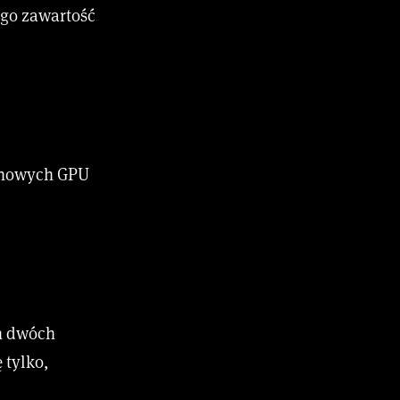
ego zawartość
i nowych GPU
ch dwóch
 tylko,