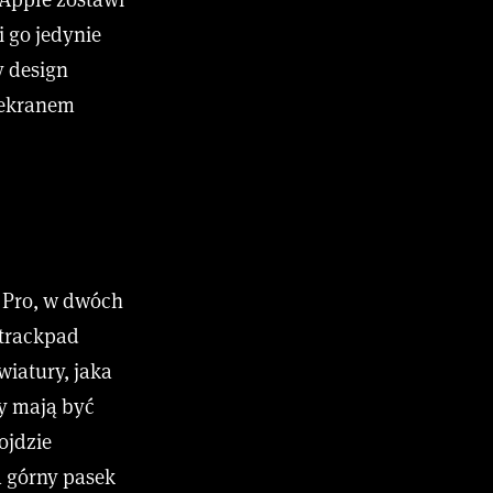
i go jedynie
y design
 ekranem
 Pro, w dwóch
o trackpad
wiatury, jaka
ty mają być
ojdzie
a górny pasek