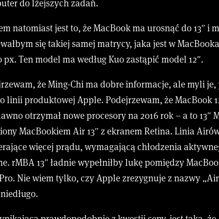
ter do lżejszych zadań.
 natomiast jest to, że MacBook ma urosnąć do 13″ i m
wałbym się takiej samej matrycy, jaka jest w MacBooka
0 px. Ten model ma według Kuo zastąpić model 12″.
rzewam, że Ming-Chi ma dobre informacje, ale myli je,
o linii produktowej Apple. Podejrzewam, że MacBook 1
edawno otrzymał nowe procesory na 2016 rok – a to 13″
piony MacBookiem Air 13″ z ekranem Retina. Linia Airó
erające więcej prądu, wymagającą chłodzenia aktywneg
ne. rMBA 13″ ładnie wypełniłby lukę pomiędzy MacBo
ro. Nie wiem tylko, czy Apple zrezygnuje z nazwy „Air
 niedługo.
nikająca prawdopodobnie z kwestii ceny, jest taka, że