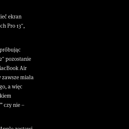
ieć ekran
ch Pro 13″,
 próbując
2″ pozostanie
 MacBook Air
w zawsze miała
o, a więc
okiem
” czy nie –
 Apple zostawi