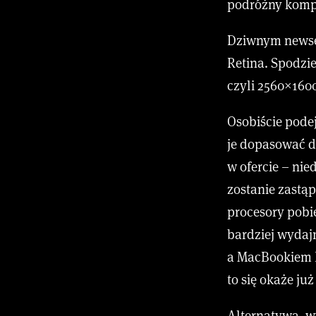
podróżny kompu
Dziwnym newsem
Retina. Spodzie
czyli 2560×160
Osobiście podej
je dopasować d
w ofercie – ni
zostanie zastą
procesory pobi
bardziej wydaj
a MacBookiem P
to się okaże już
Alternatywa, wy