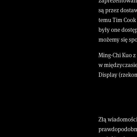
zaprezentowan
są przez dostaw
temu Tim Cook 
były one dostę
możemy się sp
Ming-Chi Kuo z
w międzyczasie
Display (rzekom
Złą wiadomością
prawdopodobnie