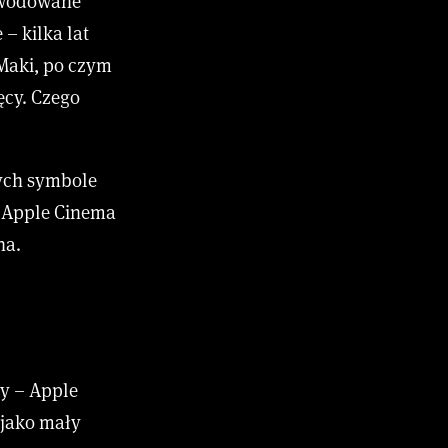
owodowane
– kilka lat
Maki, po czym
ęcy. Czego
rych symbole
y Apple Cinema
na.
ty – Apple
 jako mały