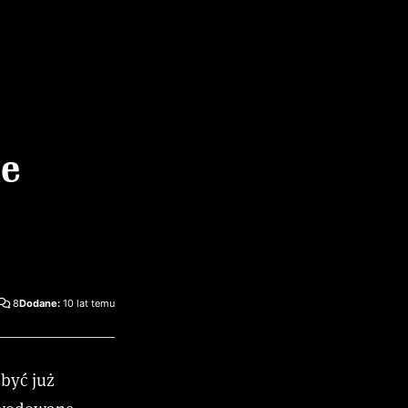
le
8
Dodane:
10 lat temu
 być już