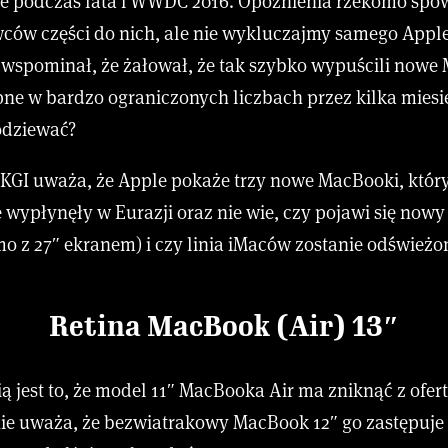
e podczas lata i WWDC 2016. Opóźnienia rzekomo sp
ców części do nich, ale nie wykluczajmy samego Apple 
wspominał, że żałował, że tak szybko wypuścili nowe 
pne w bardzo ograniczonych liczbach przez kilka miesi
odziewać?
 KGI uważa, że Apple pokaże trzy nowe MacBooki, któ
 wypłynęły w Eurazji oraz nie wie, czy pojawi się now
o z 27″ ekranem) i czy linia iMaców zostanie odświeżo
Retina MacBook (Air) 13″
 jest to, że model 11″ MacBooka Air ma zniknąć z ofer
 uważa, że bezwiatrakowy MacBook 12″ go zastępuje