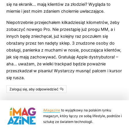
się na ekranik… mają klientów za złodziei? Wygląda to
miernie i jest moim zdaniem cholernie uwłaczające.
Niepotrzebnie przejechałem kilkadziesiąt kilometrów, żeby
zobaczyć nowego Pro. Nie przestąpię już progu MM, a i
innych będę zniechęcał, już kolejny raz poczułem się
obrażany przez ten nadęty sklep. 3 znudzone osoby do
obsługi, panienka z muchami w nosie, pouczająca klientów,
jak się mają zachowywać. Gratuluję Apple dystrybutora! –
aha… uważam, że wielki trackpad będzie poważnie
przeszkadzał w pisaniu! Wystarczy musnąć palcem i kursor
się rusza.
Zaloguj się, aby odpowiedzieć
iMagazine
to wyjątkowy na polskim rynku
magazyn, który łączy ze sobą lifestyle, podróże i
sztukę ze światem technologii.