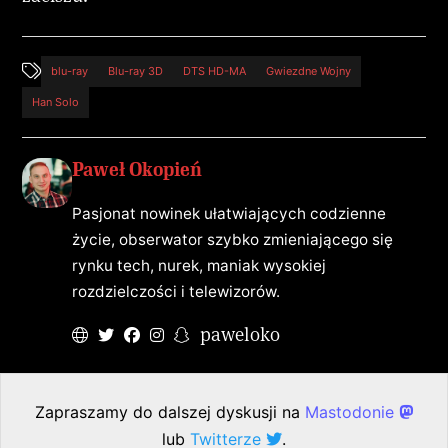
blu-ray
Blu-ray 3D
DTS HD-MA
Gwiezdne Wojny
Han Solo
Paweł Okopień
Pasjonat nowinek ułatwiających codzienne
życie, obserwator szybko zmieniającego się
rynku tech, nurek, maniak wysokiej
rozdzielczości i telewizorów.
paweloko
Zapraszamy do dalszej dyskusji na
Mastodonie
lub
Twitterze
.