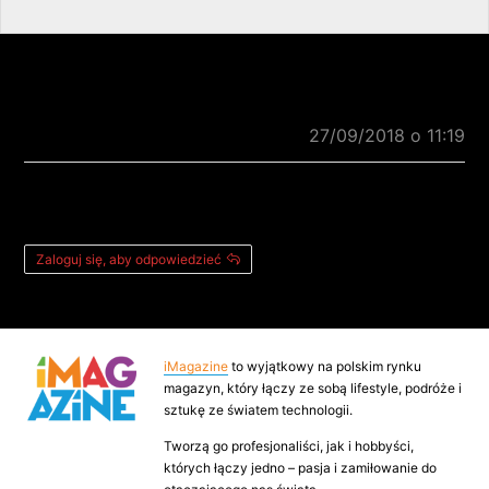
Komentarze: 1
tom
pisze:
27/09/2018 o 11:19
siema. skąd taki plakat wytrzasnąć ?
nigdzie takiego nie widziałem
Zaloguj się, aby odpowiedzieć
iMagazine
to wyjątkowy na polskim rynku
magazyn, który łączy ze sobą lifestyle, podróże i
sztukę ze światem technologii.
Tworzą go profesjonaliści, jak i hobbyści,
których łączy jedno – pasja i zamiłowanie do