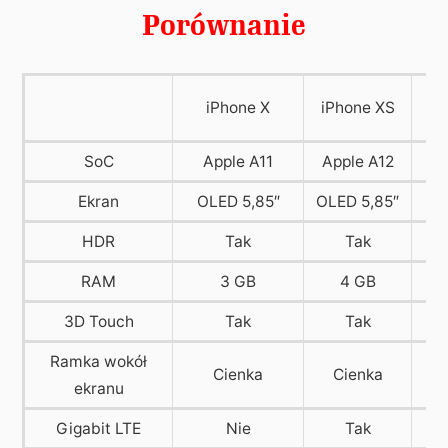
Porównanie
iPhone X
iPhone XS
iP
SoC
Apple A11
Apple A12
Ap
Ekran
OLED 5,85″
OLED 5,85″
LC
HDR
Tak
Tak
RAM
3 GB
4 GB
3D Touch
Tak
Tak
Ramka wokół
Cienka
Cienka
ekranu
Gigabit LTE
Nie
Tak