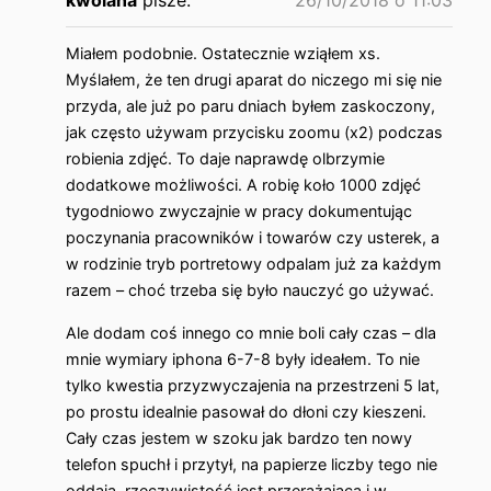
Miałem podobnie. Ostatecznie wziąłem xs.
Myślałem, że ten drugi aparat do niczego mi się nie
przyda, ale już po paru dniach byłem zaskoczony,
jak często używam przycisku zoomu (x2) podczas
robienia zdjęć. To daje naprawdę olbrzymie
dodatkowe możliwości. A robię koło 1000 zdjęć
tygodniowo zwyczajnie w pracy dokumentując
poczynania pracowników i towarów czy usterek, a
w rodzinie tryb portretowy odpalam już za każdym
razem – choć trzeba się było nauczyć go używać.
Ale dodam coś innego co mnie boli cały czas – dla
mnie wymiary iphona 6-7-8 były ideałem. To nie
tylko kwestia przyzwyczajenia na przestrzeni 5 lat,
po prostu idealnie pasował do dłoni czy kieszeni.
Cały czas jestem w szoku jak bardzo ten nowy
telefon spuchł i przytył, na papierze liczby tego nie
oddają, rzeczywistość jest przerażająca i w