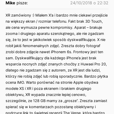
Mike
pisze:
24/10/2018 o 22:32
XR zamówiony :) Miałem X’a i bardzo mnie ciekawi przejście
na większy ekran / rozmiar telefonu. Fakt brak 3D Touch,
ale cena wymusza pewne kompromisy. Aparat – brakuje
zooma i drugiego aparatu szerokątnego, ale nie zgadzam
się, że to jest w jakikolwiek sposób dyskwalifikujące. X nie
robił jakiś fenomenalnych zdjęć. Zreszta dobry fotograf
zrobi dobre zdjęcie nawet iPhonem 6s. Frontowy jest ten
sam. Dyskwalifikujący dla każdego iPhone’a jest brak
wsparcia nocnych zdjęć znanych choćby z Huwaei Pro 20,
dlatego nie zgadzam się z autorem, ze XR jest dla ludzi,
którzy nie robią zdjęć lub robią sporadycznie. Bardzo płytka
ocena IMO. Warto porównać na stronie Apple obydwa
modele XS i XR i poza ekranem i brakiem drugiego
obiektywu, XR wypada znacznie lepiej cenowo,
szczególnie, ze 128 GB mamy za „grosze”. Zreszta zamiast
spierać się w komentarzach pozostanę obiektywny i
podrzucę link to świetnej recenzji The Verge, która bardzo