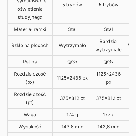
– symulowanie
5 trybów
5 trybów
3
oświetlenia
studyjnego
Materiał ramki
Stal
Stal
Al
Bardziej
Szkło na plecach
Wytrzymałe
Wy
wytrzymałe
Retina
@3x
@3x
Rozdzielczość
1125×2436
8
1125×2436 px
(px)
px
Rozdzielczość
375×812 pt
375×812 pt
41
(pt)
Waga
174 g
177 g
Wysokość
143,6 mm
143,6 mm
1