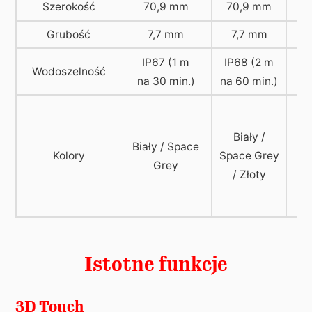
Szerokość
70,9 mm
70,9 mm
7
Grubość
7,7 mm
7,7 mm
IP67 (1 m
IP68 (2 m
I
Wodoszelność
na 30 min.)
na 60 min.)
na
C
Biały /
Biały / Space
Ni
Kolory
Space Grey
Grey
/ Złoty
Ko
C
Istotne funkcje
3D Touch