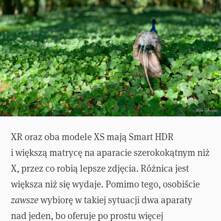
XR oraz oba modele XS mają Smart HDR
i większą matrycę na aparacie szerokokątnym niż
X, przez co robią lepsze zdjęcia. Różnica jest
większa niż się wydaje. Pomimo tego, osobiście
zawsze
wybiorę w takiej sytuacji dwa aparaty
nad jeden, bo oferuje po prostu więcej