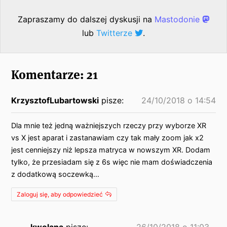
Zapraszamy do dalszej dyskusji na
Mastodonie
lub
Twitterze
.
Komentarze: 21
KrzysztofLubartowski
pisze:
24/10/2018 o 14:54
Dla mnie też jedną ważniejszych rzeczy przy wyborze XR
vs X jest aparat i zastanawiam czy tak mały zoom jak x2
jest cenniejszy niż lepsza matryca w nowszym XR. Dodam
tylko, że przesiadam się z 6s więc nie mam doświadczenia
z dodatkową soczewką…
Zaloguj się, aby odpowiedzieć
kwolana
pisze:
26/10/2018 o 11:03