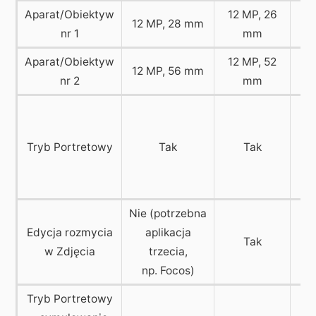
Aparat/Obiektyw
12 MP, 26
12
12 MP, 28 mm
nr 1
mm
Aparat/Obiektyw
12 MP, 52
12 MP, 56 mm
nr 2
mm
Ty
Tryb Portretowy
Tak
Tak
w
Nie (potrzebna
Edycja rozmycia
aplikacja
Tak
w Zdjęcia
trzecia,
np. Focos)
Tryb Portretowy