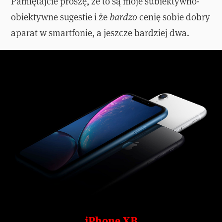
Pamiętajcie proszę, że to są moje subiektywno-
obiektywne sugestie i że
bardzo
cenię sobie dobry
aparat w smartfonie, a jeszcze bardziej dwa.
iPhone XR