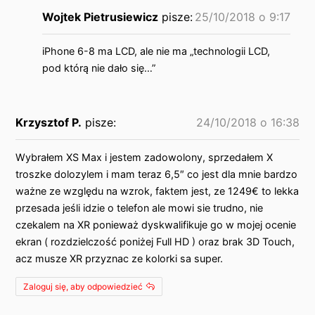
Wojtek Pietrusiewicz
pisze:
25/10/2018 o 9:17
iPhone 6-8 ma LCD, ale nie ma „technologii LCD,
pod którą nie dało się…”
Krzysztof P.
pisze:
24/10/2018 o 16:38
Wybrałem XS Max i jestem zadowolony, sprzedałem X
troszke dolozylem i mam teraz 6,5″ co jest dla mnie bardzo
ważne ze względu na wzrok, faktem jest, ze 1249€ to lekka
przesada jeśli idzie o telefon ale mowi sie trudno, nie
czekalem na XR ponieważ dyskwalifikuje go w mojej ocenie
ekran ( rozdzielczość poniżej Full HD ) oraz brak 3D Touch,
acz musze XR przyznac ze kolorki sa super.
Zaloguj się, aby odpowiedzieć