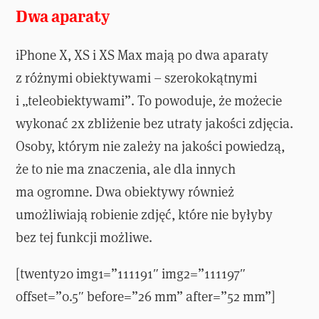
Dwa aparaty
iPhone X, XS i XS Max mają po dwa aparaty
z różnymi obiektywami – szerokokątnymi
i „teleobiektywami”. To powoduje, że możecie
wykonać 2x zbliżenie bez utraty jakości zdjęcia.
Osoby, którym nie zależy na jakości powiedzą,
że to nie ma znaczenia, ale dla innych
ma ogromne. Dwa obiektywy również
umożliwiają robienie zdjęć, które nie byłyby
bez tej funkcji możliwe.
[twenty20 img1=”111191″ img2=”111197″
offset=”0.5″ before=”26 mm” after=”52 mm”]