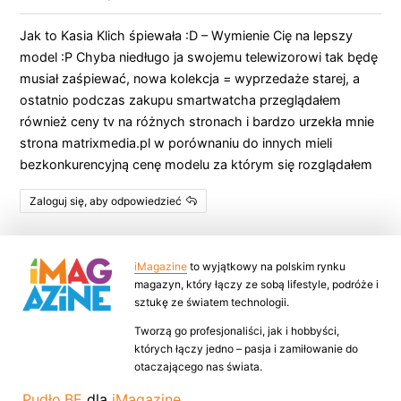
Jak to Kasia Klich śpiewała :D – Wymienie Cię na lepszy
model :P Chyba niedługo ja swojemu telewizorowi tak będę
musiał zaśpiewać, nowa kolekcja = wyprzedaże starej, a
ostatnio podczas zakupu smartwatcha przeglądałem
również ceny tv na różnych stronach i bardzo urzekła mnie
strona matrixmedia.pl w porównaniu do innych mieli
bezkonkurencyjną cenę modelu za którym się rozglądałem
Zaloguj się, aby odpowiedzieć
iMagazine
to wyjątkowy na polskim rynku
magazyn, który łączy ze sobą lifestyle, podróże i
sztukę ze światem technologii.
Tworzą go profesjonaliści, jak i hobbyści,
których łączy jedno – pasja i zamiłowanie do
otaczającego nas świata.
Pudło.BE
dla
iMagazine