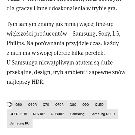
dla graczy i inne udoskonalenia w trybie gra.
Tym samym znamy już mniej więcej linę-up
większości producentów – Samsung, Sony, LG,
Philips. Na porównania przyjdzie czas. Każdy
z nich ma w swojej ofercie kilka perełek.
U Samsunga niewątpliwym atutem są duże
przekątne, design, tryb ambient i zapewne znów
najlepszy HDR.
Q60
Q60R
Q70
Q70R
Q80
Q90
QLED
QLED 2019
RU7102
RU8002
Samsung
Samsung QLED
Samsung RU