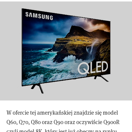
W ofercie tej amerykańskiej znajdzie się model
Q60, Q70, Q80 oraz Q90 oraz oczywiście Q900R
czyli model 8K, który jest już obecny na rynku