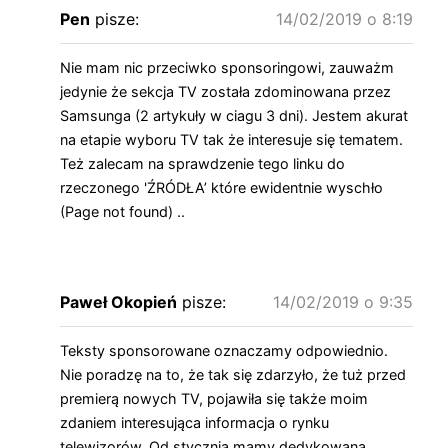
Pen
pisze:
14/02/2019 o 8:19
Nie mam nic przeciwko sponsoringowi, zauważm
jedynie że sekcja TV została zdominowana przez
Samsunga (2 artykuły w ciagu 3 dni). Jestem akurat
na etapie wyboru TV tak że interesuje się tematem.
Też zalecam na sprawdzenie tego linku do
rzeczonego 'ŹRÓDŁA’ które ewidentnie wyschło
(Page not found) ..
Paweł Okopień
pisze:
14/02/2019 o 9:35
Teksty sponsorowane oznaczamy odpowiednio.
Nie poradzę na to, że tak się zdarzyło, że tuż przed
premierą nowych TV, pojawiła się także moim
zdaniem interesująca informacja o rynku
telewizorów. Od stycznia mamy dedykowaną