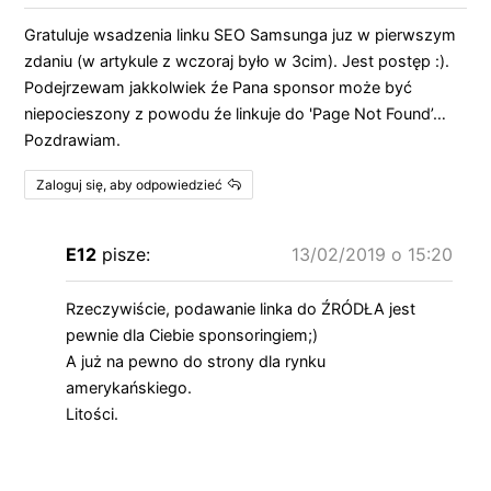
Gratuluje wsadzenia linku SEO Samsunga juz w pierwszym
zdaniu (w artykule z wczoraj było w 3cim). Jest postęp :).
Podejrzewam jakkolwiek źe Pana sponsor może być
niepocieszony z powodu źe linkuje do 'Page Not Found’…
Pozdrawiam.
Zaloguj się, aby odpowiedzieć
E12
pisze:
13/02/2019 o 15:20
Rzeczywiście, podawanie linka do ŹRÓDŁA jest
pewnie dla Ciebie sponsoringiem;)
A już na pewno do strony dla rynku
amerykańskiego.
Litości.