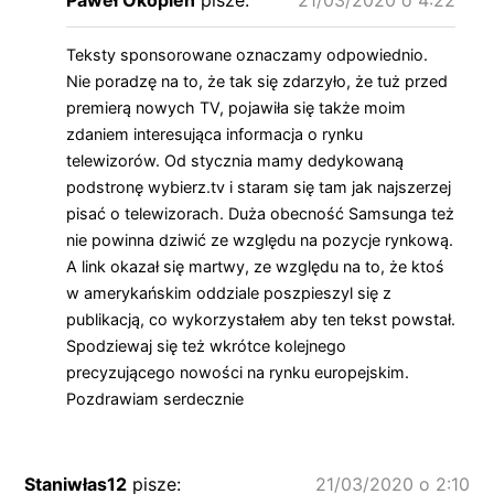
Paweł Okopień
pisze:
21/03/2020 o 4:22
Teksty sponsorowane oznaczamy odpowiednio.
Nie poradzę na to, że tak się zdarzyło, że tuż przed
premierą nowych TV, pojawiła się także moim
zdaniem interesująca informacja o rynku
telewizorów. Od stycznia mamy dedykowaną
podstronę wybierz.tv i staram się tam jak najszerzej
pisać o telewizorach. Duża obecność Samsunga też
nie powinna dziwić ze względu na pozycje rynkową.
A link okazał się martwy, ze względu na to, że ktoś
w amerykańskim oddziale poszpieszyl się z
publikacją, co wykorzystałem aby ten tekst powstał.
Spodziewaj się też wkrótce kolejnego
precyzującego nowości na rynku europejskim.
Pozdrawiam serdecznie
Staniwłas12
pisze:
21/03/2020 o 2:10