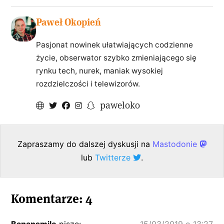
Paweł Okopień
Pasjonat nowinek ułatwiających codzienne
życie, obserwator szybko zmieniającego się
rynku tech, nurek, maniak wysokiej
rozdzielczości i telewizorów.
paweloko
Zapraszamy do dalszej dyskusji na
Mastodonie
lub
Twitterze
.
Komentarze: 4
Banansmile
pisze:
15/03/2019 o 13:27