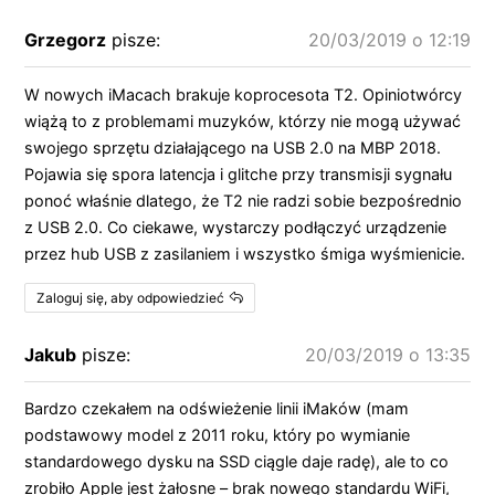
Grzegorz
pisze:
20/03/2019 o 12:19
W nowych iMacach brakuje koprocesota T2. Opiniotwórcy
wiążą to z problemami muzyków, którzy nie mogą używać
swojego sprzętu działającego na USB 2.0 na MBP 2018.
Pojawia się spora latencja i glitche przy transmisji sygnału
ponoć właśnie dlatego, że T2 nie radzi sobie bezpośrednio
z USB 2.0. Co ciekawe, wystarczy podłączyć urządzenie
przez hub USB z zasilaniem i wszystko śmiga wyśmienicie.
Zaloguj się, aby odpowiedzieć
Jakub
pisze:
20/03/2019 o 13:35
Bardzo czekałem na odświeżenie linii iMaków (mam
podstawowy model z 2011 roku, który po wymianie
standardowego dysku na SSD ciągle daje radę), ale to co
zrobiło Apple jest żałosne – brak nowego standardu WiFi,