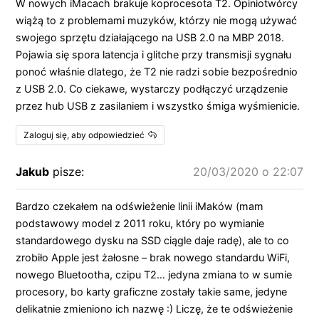
W nowych iMacach brakuje koprocesota T2. Opiniotwórcy
wiążą to z problemami muzyków, którzy nie mogą używać
swojego sprzętu działającego na USB 2.0 na MBP 2018.
Pojawia się spora latencja i glitche przy transmisji sygnału
ponoć właśnie dlatego, że T2 nie radzi sobie bezpośrednio
z USB 2.0. Co ciekawe, wystarczy podłączyć urządzenie
przez hub USB z zasilaniem i wszystko śmiga wyśmienicie.
Zaloguj się, aby odpowiedzieć
Jakub
pisze:
20/03/2020 o 22:07
Bardzo czekałem na odświeżenie linii iMaków (mam
podstawowy model z 2011 roku, który po wymianie
standardowego dysku na SSD ciągle daje radę), ale to co
zrobiło Apple jest żałosne – brak nowego standardu WiFi,
nowego Bluetootha, czipu T2… jedyna zmiana to w sumie
procesory, bo karty graficzne zostały takie same, jedyne
delikatnie zmieniono ich nazwę :) Liczę, że te odświeżenie