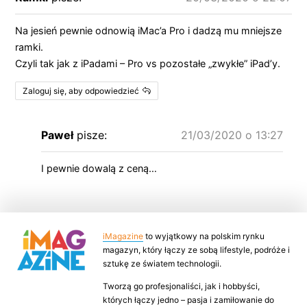
Na jesień pewnie odnowią iMac’a Pro i dadzą mu mniejsze
ramki.
Czyli tak jak z iPadami – Pro vs pozostałe „zwykłe” iPad’y.
Zaloguj się, aby odpowiedzieć
Paweł
pisze:
21/03/2020 o 13:27
I pewnie dowalą z ceną…
iMagazine
to wyjątkowy na polskim rynku
magazyn, który łączy ze sobą lifestyle, podróże i
sztukę ze światem technologii.
Tworzą go profesjonaliści, jak i hobbyści,
których łączy jedno – pasja i zamiłowanie do