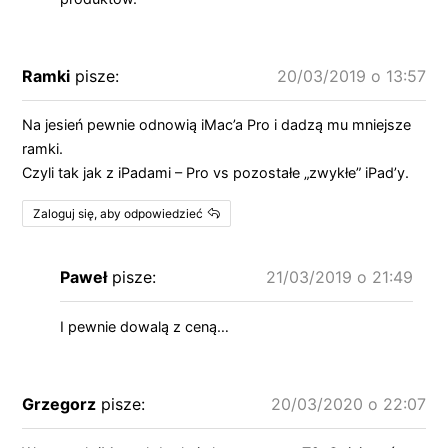
Ramki
pisze:
20/03/2019 o 13:57
Na jesień pewnie odnowią iMac’a Pro i dadzą mu mniejsze
ramki.
Czyli tak jak z iPadami – Pro vs pozostałe „zwykłe” iPad’y.
Zaloguj się, aby odpowiedzieć
Paweł
pisze:
21/03/2019 o 21:49
I pewnie dowalą z ceną…
Grzegorz
pisze:
20/03/2020 o 22:07