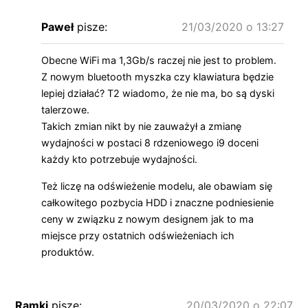
Paweł
pisze:
21/03/2020 o 13:27
Obecne WiFi ma 1,3Gb/s raczej nie jest to problem.
Z nowym bluetooth myszka czy klawiatura będzie
lepiej działać? T2 wiadomo, że nie ma, bo są dyski
talerzowe.
Takich zmian nikt by nie zauważył a zmianę
wydajności w postaci 8 rdzeniowego i9 doceni
każdy kto potrzebuje wydajności.
Też liczę na odświeżenie modelu, ale obawiam się
całkowitego pozbycia HDD i znaczne podniesienie
ceny w związku z nowym designem jak to ma
miejsce przy ostatnich odświeżeniach ich
produktów.
Ramki
pisze:
20/03/2020 o 22:07