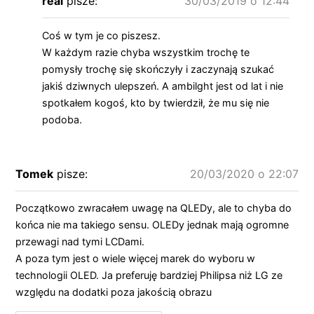
real
pisze:
30/03/2019 o 12:44
Coś w tym je co piszesz.
W każdym razie chyba wszystkim trochę te
pomysły trochę się skończyły i zaczynają szukać
jakiś dziwnych ulepszeń. A ambilght jest od lat i nie
spotkałem kogoś, kto by twierdził, że mu się nie
podoba.
Tomek
pisze:
20/03/2020 o 22:07
Początkowo zwracałem uwagę na QLEDy, ale to chyba do
końca nie ma takiego sensu. OLEDy jednak mają ogromne
przewagi nad tymi LCDami.
A poza tym jest o wiele więcej marek do wyboru w
technologii OLED. Ja preferuję bardziej Philipsa niż LG ze
względu na dodatki poza jakością obrazu