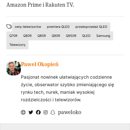
Amazon Prime i Rakuten TV.
ceny telewizorów
premiera QLED
przedsprzedaż QLED
Q70R
Q80R
Q85R
Q90R
Q950R
QLED
Samsung
Telewizory
Paweł Okopień
Pasjonat nowinek ułatwiających codzienne
życie, obserwator szybko zmieniającego się
rynku tech, nurek, maniak wysokiej
rozdzielczości i telewizorów.
paweloko