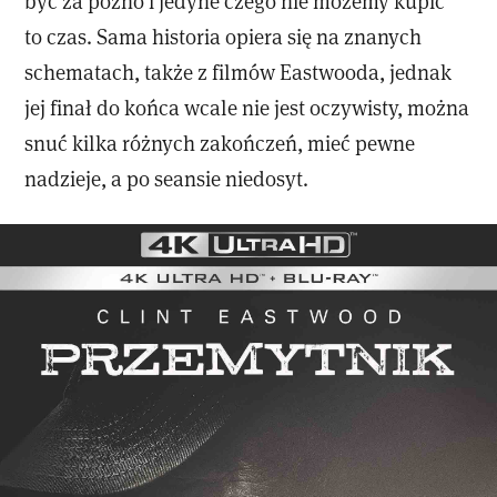
być za późno i jedyne czego nie możemy kupić
to czas. Sama historia opiera się na znanych
schematach, także z filmów Eastwooda, jednak
jej finał do końca wcale nie jest oczywisty, można
snuć kilka różnych zakończeń, mieć pewne
nadzieje, a po seansie niedosyt.