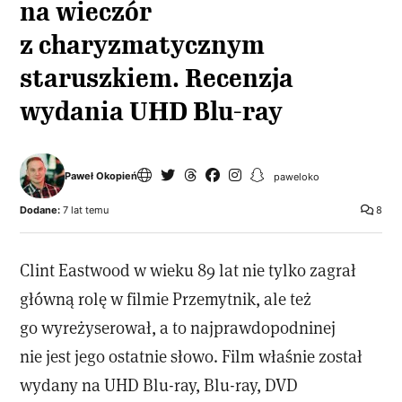
na wieczór
z charyzmatycznym
staruszkiem. Recenzja
wydania UHD Blu-ray
Paweł Okopień
paweloko
Dodane:
7 lat temu
8
Clint Eastwood w wieku 89 lat nie tylko zagrał
główną rolę w filmie Przemytnik, ale też
go wyreżyserował, a to najprawdopodninej
nie jest jego ostatnie słowo. Film właśnie został
wydany na UHD Blu-ray, Blu-ray, DVD