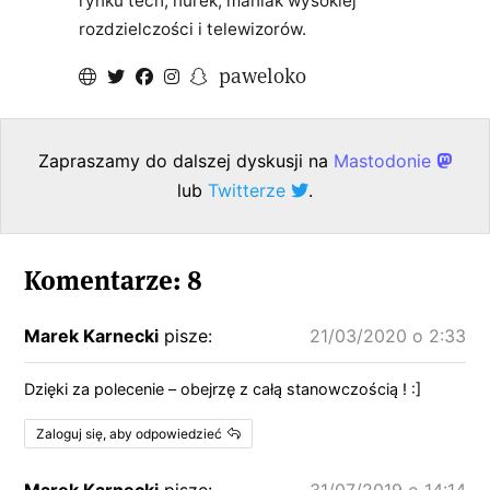
rynku tech, nurek, maniak wysokiej
rozdzielczości i telewizorów.
paweloko
Zapraszamy do dalszej dyskusji na
Mastodonie
lub
Twitterze
.
Komentarze: 8
Marek Karnecki
pisze:
21/03/2020 o 2:33
Dzięki za polecenie – obejrzę z całą stanowczością ! :]
Zaloguj się, aby odpowiedzieć
Marek Karnecki
pisze:
31/07/2019 o 14:14