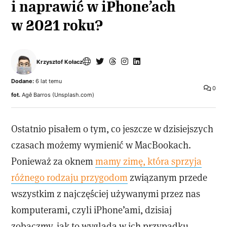
i naprawić w iPhone’ach
w 2021 roku?
Krzysztof Kołacz
Dodane:
6 lat temu
0
fot.
Agê Barros (Unsplash.com)
Ostatnio pisałem o tym, co jeszcze w dzisiejszych
czasach możemy wymienić w MacBookach.
Ponieważ za oknem
mamy zimę, która sprzyja
różnego rodzaju przygodom
związanym przede
wszystkim z najczęściej używanymi przez nas
komputerami, czyli iPhone’ami, dzisiaj
zobaczmy, jak to wygląda w ich przypadku.