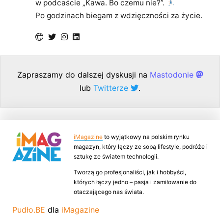
w podcaście „Kawa. Bo czemu nie?”.
Po godzinach biegam z wdzięczności za życie.
Zapraszamy do dalszej dyskusji na
Mastodonie
lub
Twitterze
.
iMagazine
to wyjątkowy na polskim rynku
magazyn, który łączy ze sobą lifestyle, podróże i
sztukę ze światem technologii.
Tworzą go profesjonaliści, jak i hobbyści,
których łączy jedno – pasja i zamiłowanie do
otaczającego nas świata.
Pudło.BE
dla
iMagazine