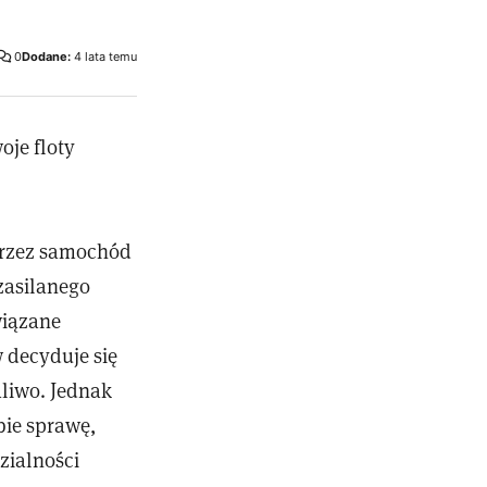
0
Dodane:
4 lata temu
oje floty
przez samochód
zasilanego
wiązane
 decyduje się
liwo. Jednak
bie sprawę,
zialności