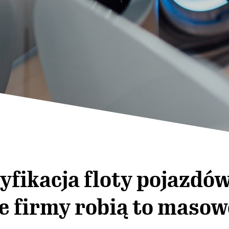
yfikacja floty pojazdów
e firmy robią to masow