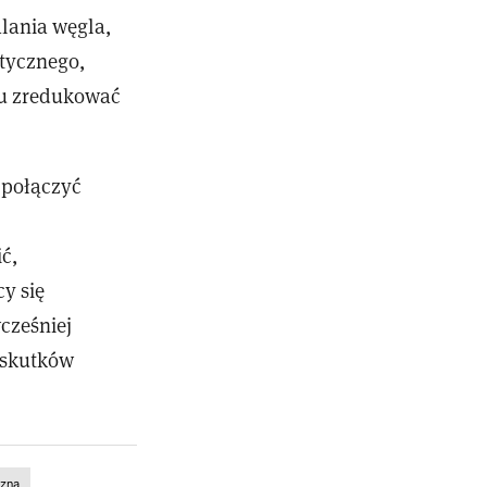
alania węgla,
tycznego,
ku zredukować
 połączyć
ć,
y się
cześniej
a skutków
czna