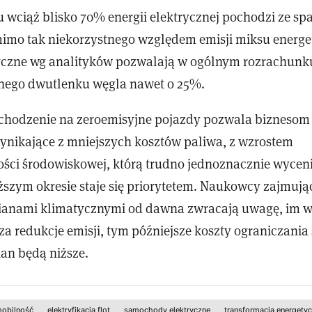
 wciąż blisko 70% energii elektrycznej pochodzi ze sp
imo tak niekorzystnego względem emisji miksu energe
ryczne wg analityków pozwalają w ogólnym rozrachun
nego dwutlenku węgla nawet o 25%.
chodzenie na zeroemisyjne pojazdy pozwala biznesom
ynikające z mniejszych kosztów paliwa, z wzrostem
ści środowiskowej, którą trudno jednoznacznie wyceni
ższym okresie staje się priorytetem. Naukowcy zajmując
ianami klimatycznymi od dawna zwracają uwagę, im w
za redukcje emisji, tym późniejsze koszty ograniczani
an będą niższe.
mobilność
elektryfikacja flot
samochody elektryczne
transformacja energety