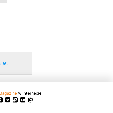
ze
.
Magazine
w Internecie