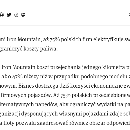
i Iron Mountain, aż 75% polskich firm elektryfikuje sw
graniczyć koszty paliwa.
Iron Mountain koszt przejechania jednego kilometra 
st aż o 47% niższy niż w przypadku podobnego modelu 
inowym. Biznes dostrzega dziś korzyści ekonomiczne z
ją firmowych pojazdów. Aż 75% polskich przedsiębiorstw
lternatywnych napędów, aby ograniczyć wydatki na pa
rganizacji dysponujących własnymi pojazdami zdaje so
cja floty pozwala zaadresować również obszar odpowied