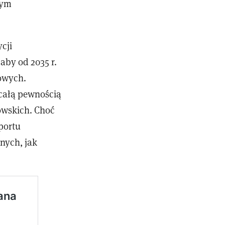
wym
cji
aby od 2035 r.
owych.
z całą pewnością
owskich. Choć
portu
nych, jak