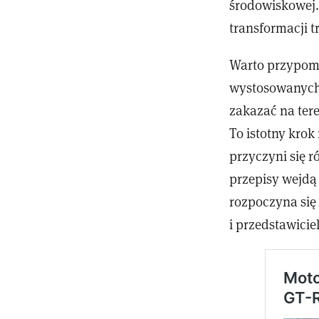
środowiskowej
transformacji t
Warto przypomn
wystosowanych 
zakazać na te
To istotny krok
przyczyni się 
przepisy wejdą 
rozpoczyna się
i przedstawicie