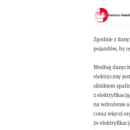
Dariusz Hałas
Zgodnie z danym
pojazdów, by o
Według danych 
elektryczny je
silnikiem spal
z elektryfikac
na wdrożenie a
coraz więcej o
że elektryfika