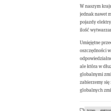
W naszym kraju
jednak nawet m
pojazdy elekt
ilość wytwarza
Umięjętne prze
oszczędności w
odpowiedzialno
ale która w dłu
globalnymi zm
zabierzemy się 
globalnych zmi
biznes
elektro