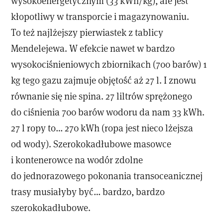
wysokoenergetycznym (33 kWh/kg), ale jest
kłopotliwy w transporcie i magazynowaniu.
To też najlżejszy pierwiastek z tablicy
Mendelejewa. W efekcie nawet w bardzo
wysokociśnieniowych zbiornikach (700 barów) 1
kg tego gazu zajmuje objętość aż 27 l. I znowu
równanie się nie spina. 27 liltrów sprężonego
do ciśnienia 700 barów wodoru da nam 33 kWh.
27 l ropy to… 270 kWh (ropa jest nieco lżejsza
od wody). Szerokokadłubowe masowce
i kontenerowce na wodór zdolne
do jednorazowego pokonania transoceanicznej
trasy musiałyby być… bardzo, bardzo
szerokokadłubowe.