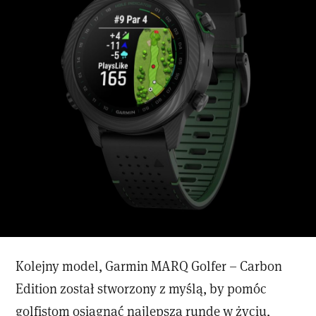
Kolejny model, Garmin MARQ Golfer – Carbon
Edition został stworzony z myślą, by pomóc
golfistom osiągnąć najlepszą rundę w życiu,