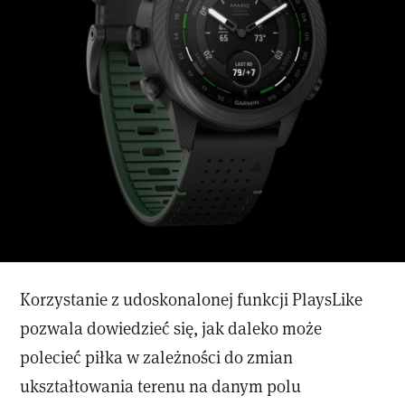
Korzystanie z udoskonalonej funkcji PlaysLike
pozwala dowiedzieć się, jak daleko może
polecieć piłka w zależności do zmian
ukształtowania terenu na danym polu