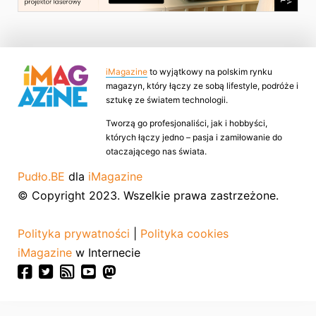
iMagazine
to wyjątkowy na polskim rynku
magazyn, który łączy ze sobą lifestyle, podróże i
sztukę ze światem technologii.
Tworzą go profesjonaliści, jak i hobbyści,
których łączy jedno – pasja i zamiłowanie do
otaczającego nas świata.
Pudło.BE
dla
iMagazine
© Copyright 2023. Wszelkie prawa zastrzeżone.
Polityka prywatności
|
Polityka cookies
iMagazine
w Internecie