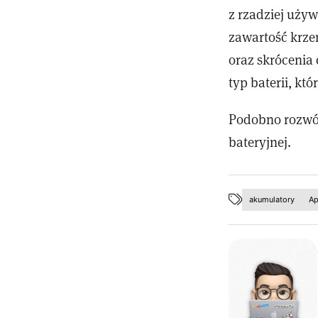
z rzadziej uży
zawartość krzem
oraz skrócenia
typ baterii, kt
Podobno rozwój
bateryjnej.
akumulatory
Ap