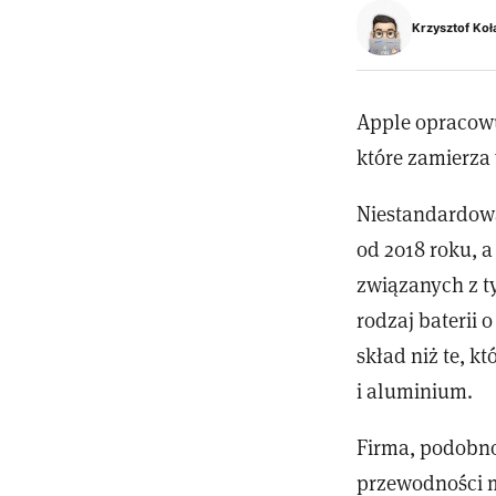
Krzysztof Koł
Apple opracowu
które zamierza
Niestandardowa
od 2018 roku, 
związanych z t
rodzaj baterii 
skład niż te, k
i aluminium.
Firma, podobno
przewodności 