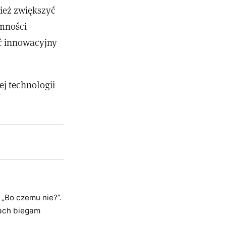
ież zwiększyć
emności
ć innowacyjny
j technologii
 „Bo czemu nie?”.
ach biegam