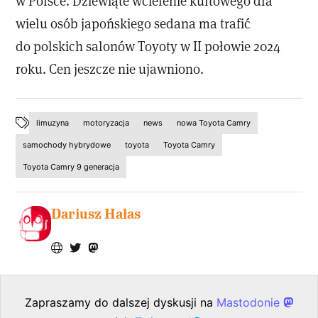
w Polsce. Dziewiąte wcielenie kultowego dla
wielu osób japońskiego sedana ma trafić
do polskich salonów Toyoty w II połowie 2024
roku. Cen jeszcze nie ujawniono.
limuzyna
motoryzacja
news
nowa Toyota Camry
samochody hybrydowe
toyota
Toyota Camry
Toyota Camry 9 generacja
Dariusz Hałas
Zapraszamy do dalszej dyskusji na
Mastodonie