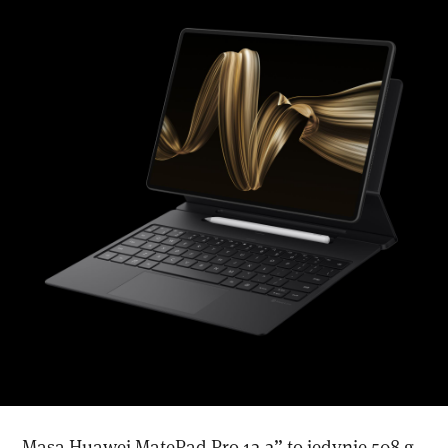
Masa Huawei MatePad Pro 12.2” to jedynie 508 g,