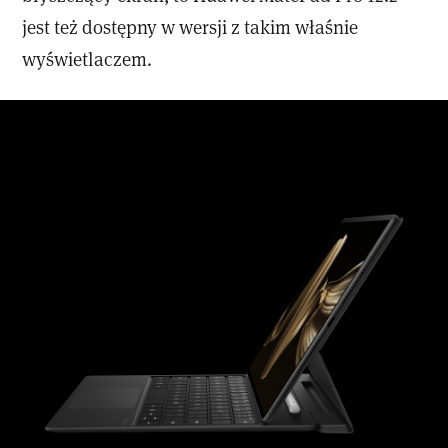
jest też dostępny w wersji z takim właśnie
wyświetlaczem.