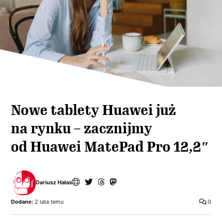
Nowe tablety Huawei już
na rynku – zacznijmy
od Huawei MatePad Pro 12,2″
Dariusz Hałas
Dodane:
2 lata temu
0