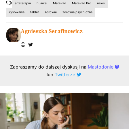
arteterapia
huawei
MatePad
MatePad Pro
news
rysowanie
tablet
zdrowie
zdrowie psychiczne
Agnieszka Serafinowicz
Zapraszamy do dalszej dyskusji na
Mastodonie
lub
Twitterze
.