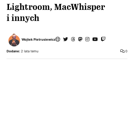
Lightroom, MacWhisper
i innych
Wojtek Pietrusiewicz
Dodane:
2 lata temu
0
O
becna konstrukcja MacBooków Pro jest
najlepszą w ich historii i śmiało mogę
napisać, że jest to najlepszy laptop czy notebook,
jakiego kiedykolwiek stworzono. Swojego
użytkuję od premiery tego designu w 2021 roku
i nie ma ani jednej rzeczy, której bym chciał
w nim zmienić. W tym roku Apple jednak