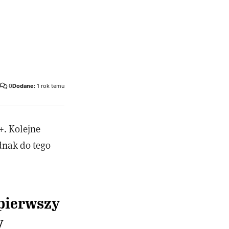
0
Dodane:
1 rok temu
+. Kolejne
dnak do tego
pierwszy
y