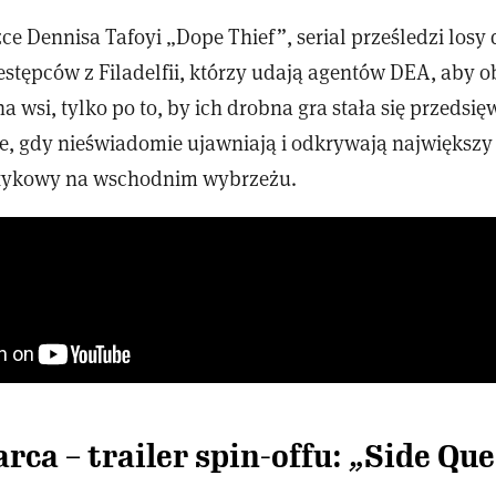
ce Dennisa Tafoyi „Dope Thief”, serial prześledzi losy
zestępców z Filadelfii, którzy udają agentów DEA, aby
 wsi, tylko po to, by ich drobna gra stała się przedsi
ie, gdy nieświadomie ujawniają i odkrywają największy
otykowy na wschodnim wybrzeżu.
rca – trailer spin-offu: „
Side Que