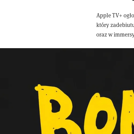
Apple TV+ ogło
który zadebiut
oraz w immersy