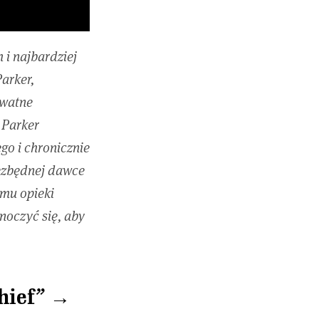
i najbardziej
Parker,
ywatne
 Parker
go i chronicznie
iezbędnej dawce
emu opieki
noczyć się, aby
hief” →