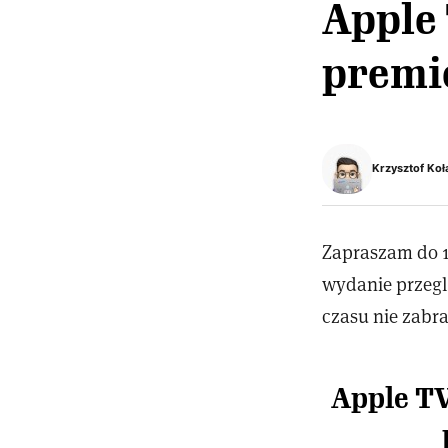
Apple
premi
Krzysztof Koł
Zapraszam do 1
wydanie przegl
czasu nie zabr
Apple T