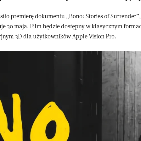
siło premierę dokumentu „Bono: Stories of Surrender”,
uje 30 maja. Film będzie dostępny w klasycznym formac
jnym 3D dla użytkowników Apple Vision Pro.