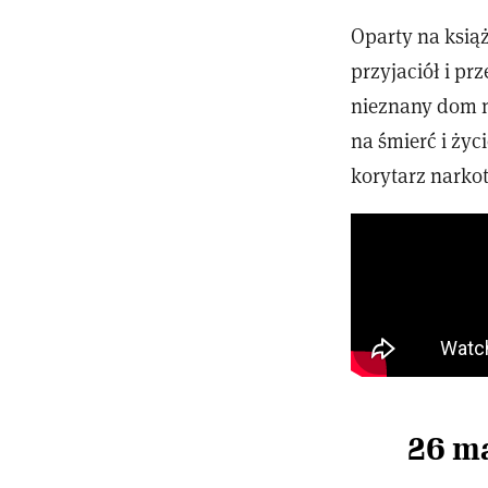
Oparty na książ
przyjaciół i pr
nieznany dom na
na śmierć i życ
korytarz nark
26 ma