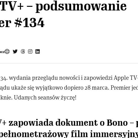
 TV+ – podsumowanie
er #134
acz
34. wydania przeglądu nowości i zapowiedzi Apple TV
ądu ukaże się wyjątkowo dopiero 28 marca. Premier je
aknie. Udanych seansów życzę!
V+ zapowiada dokument o Bono – 
pełnometrażowy film immersyjn