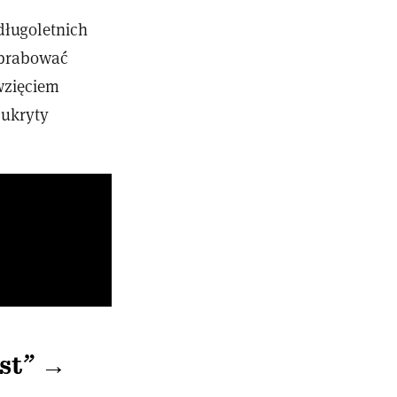
 długoletnich
 obrabować
ęwzięciem
 ukryty
st” →