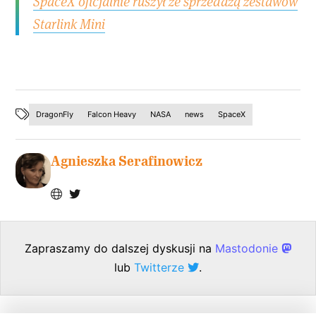
SpaceX oficjalnie ruszył ze sprzedażą zestawów
Starlink Mini
DragonFly
Falcon Heavy
NASA
news
SpaceX
Agnieszka Serafinowicz
Zapraszamy do dalszej dyskusji na
Mastodonie
lub
Twitterze
.