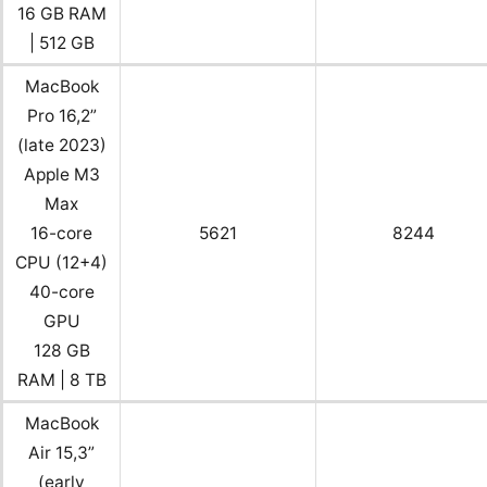
16 GB RAM
| 512 GB
MacBook
Pro 16,2”
(late 2023)
Apple M3
Max
16-core
5621
8244
CPU (12+4)
40-core
GPU
128 GB
RAM | 8 TB
MacBook
Air 15,3”
(early