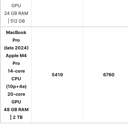
GPU
24 GB RAM
| 512 GB
MacBook
Pro
(late 2024)
Apple M4
Pro
14-core
5419
6760
CPU
(10p+4e)
20-core
GPU
48 GB RAM
| 2 TB