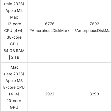
(mid 2023)
Apple M2
Max
12-core
6776
7692
CPU (4+4)
*AmorphousDiskMark
*AmorphousDiskMa
38-core
GPU
64 GB RAM
| 2 TB
iMac
(late 2023)
Apple M3
8-core CPU
(4+4)
2922
3293
10-core
GPU