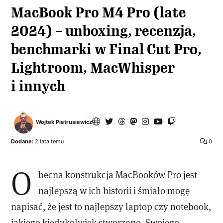
MacBook Pro M4 Pro (late
2024) – unboxing, recenzja,
benchmarki w Final Cut Pro,
Lightroom, MacWhisper
i innych
Wojtek Pietrusiewicz
Dodane:
2 lata temu
0
O
becna konstrukcja MacBooków Pro jest
najlepszą w ich historii i śmiało mogę
napisać, że jest to najlepszy laptop czy notebook,
jakiego kiedykolwiek stworzono. Swojego