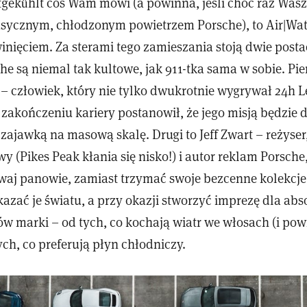
ftgekühlt coś Wam mówi (a powinna, jeśli choć raz Was
sycznym, chłodzonym powietrzem Porsche), to Air|Water
nięciem. Za sterami tego zamieszania stoją dwie postac
he są niemal tak kultowe, jak 911-tka sama w sobie. Pie
 – człowiek, który nie tylko dwukrotnie wygrywał 24h 
 zakończeniu kariery postanowił, że jego misją będzie d
ajawką na masową skalę. Drugi to Jeff Zwart – reżyser,
y (Pikes Peak kłania się nisko!) i autor reklam Porsche,
 dwaj panowie, zamiast trzymać swoje bezcenne kolekcj
azać je światu, a przy okazji stworzyć imprezę dla abs
w marki – od tych, co kochają wiatr we włosach (i pow
tych, co preferują płyn chłodniczy.