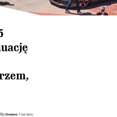
5
nuację
trzem,
0
Dodane:
1 rok temu