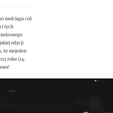
 bo nadciąga coś
ci tych
ylindrowego
skiej edycji
, że niejeden
025 roku (14.
zawa!