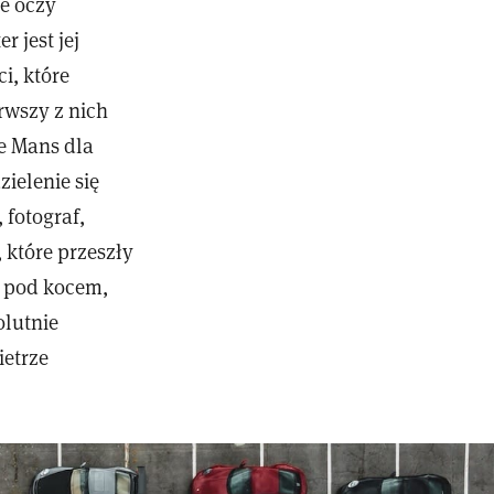
ze oczy
 jest jej
i, które
rwszy z nich
Le Mans dla
zielenie się
 fotograf,
 które przeszły
e pod kocem,
olutnie
ietrze