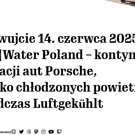
ujcie 14. czerwca 202
|Water Poland – konty
acji aut Porsche,
lko chłodzonych powie
dczas Luftgekühlt
siewicz