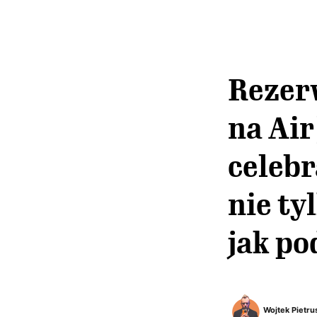
Rezerw
na Air
celebr
nie ty
jak po
Wojtek Pietru