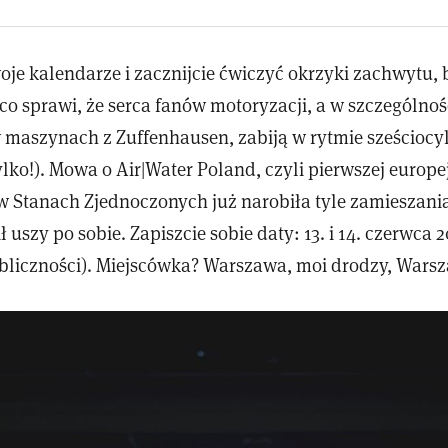
oje kalendarze i zacznijcie ćwiczyć okrzyki zachwytu,
 co sprawi, że serca fanów motoryzacji, a w szczególnoś
maszynach z Zuffenhausen, zabiją w rytmie sześcioc
tylko!). Mowa o Air|Water Poland, czyli pierwszej europej
w Stanach Zjednoczonych już narobiła tyle zamieszania
 uszy po sobie. Zapiszcie sobie daty: 13. i 14. czerwca 2
bliczności). Miejscówka? Warszawa, moi drodzy, Wars