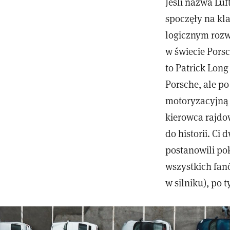
Jeśli nazwa Lu
spoczęły na kla
logicznym rozwi
w świecie Porsc
to Patrick Long
Porsche, ale po
motoryzacyjną z
kierowca rajdow
do historii. Ci
postanowili pok
wszystkich fanó
w silniku), po 