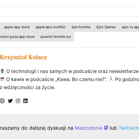
apple app store
apple epic konflikt
ban fortnite
Epic Games
epic vs ap
tności poza app store
powrót fortnite ios
Krzysztof Kołacz
O technologii i nas samych w podcaście oraz newsletterze
O kawie w podcaście „Kawa. Bo czemu nie?”.
Po godzin
z wdzięczności za życie.
raszamy do dalszej dyskusji na
Mastodonie
lub
Twitter