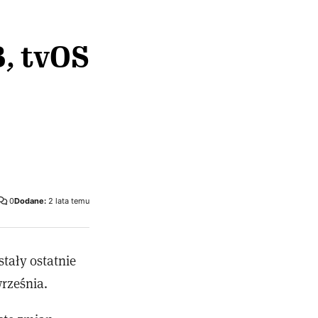
8, tvOS
0
Dodane:
2 lata temu
tały ostatnie
rześnia.