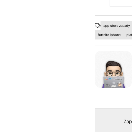
app store zasady
fortnite iphone
pła
Zap