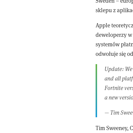
Sweden – europ
sklepu z aplik
Apple teoretyc
deweloperzy w
systemów płatn
odwołuje się o
Update: We n
and all pla
Fortnite ve
a new versio
— Tim Swee
Tim Sweeney, C