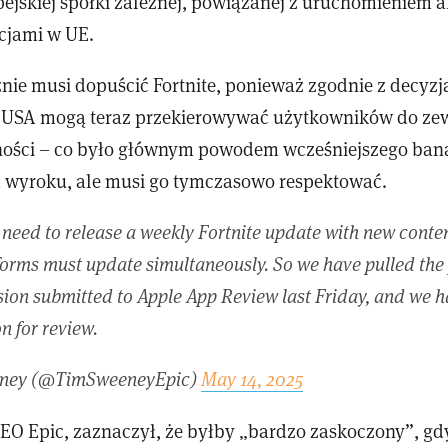
ejskiej spółki zależnej, powiązanej z uruchomieniem 
acjami w UE.
znie musi dopuścić Fortnite, ponieważ zgodnie z decyzj
 USA mogą teraz przekierowywać użytkowników do ze
ości – co było głównym powodem wcześniejszego ban
d wyroku, ale musi go tymczasowo respektować.
eed to release a weekly Fortnite update with new content
tforms must update simultaneously. So we have pulled the
rsion submitted to Apple App Review last Friday, and we 
n for review.
ney (@TimSweeneyEpic)
May 14, 2025
EO Epic, zaznaczył, że byłby „bardzo zaskoczony”, g