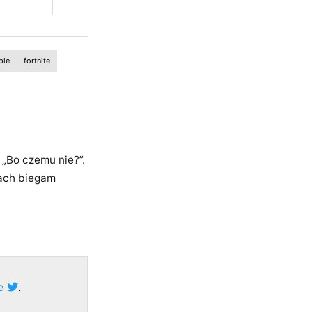
ple
fortnite
 „Bo czemu nie?”.
ach biegam
ze
.