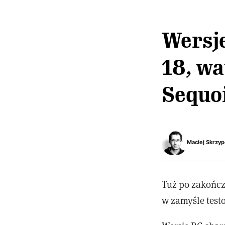
Wersje
18, w
Sequo
Maciej Skrzyp
Tuż po zakończ
w zamyśle test