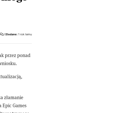
0
Dodane:
1 rok temu
ak przez ponad
wniosku.
tualizacją,
za złamanie
ta Epic Games