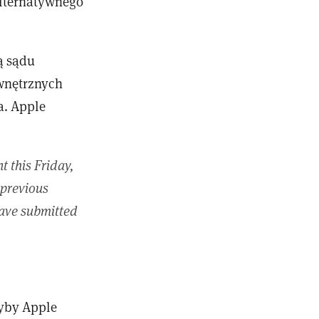
alternatywnego
ą sądu
wnętrznych
a. Apple
 this Friday,
 previous
have submitted
dyby Apple