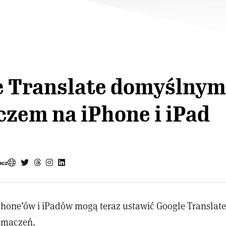
e Translate domyślnym
zem na iPhone i iPad
acz
hone’ów i iPadów mogą teraz ustawić Google Translat
łumaczeń.