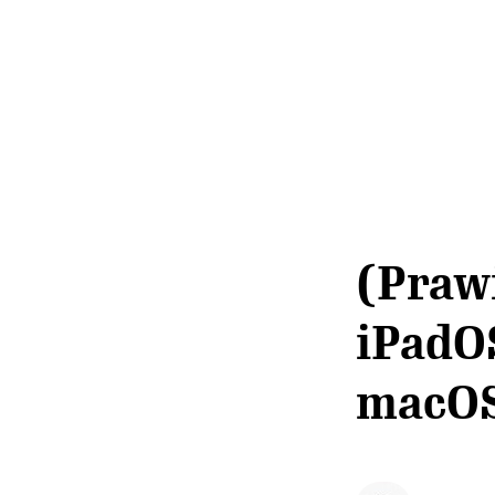
(Prawi
iPadOS
macOS 