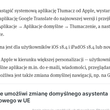
 zastąpić systemową aplikację Tłumacz od Apple, wysta
plikację Google Translate do najnowszej wersji i przejś
plikacje → Aplikacje domyślne → Tłumaczenie, a nas
te.
na jest dla użytkowników iOS 18.4 i iPadOS 18.4 lub n
k Apple w kierunku większej personalizacji — użytkown
lne aplikacje m.in. do e-maili, wiadomości, przeglądan
żliwa jest także zmiana domyślnej nawigacji, np. na 