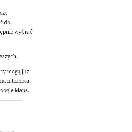
rczy
ć do:
tępnie wybrać
owszych.
icy mogą już
ia internetu
Google Maps.