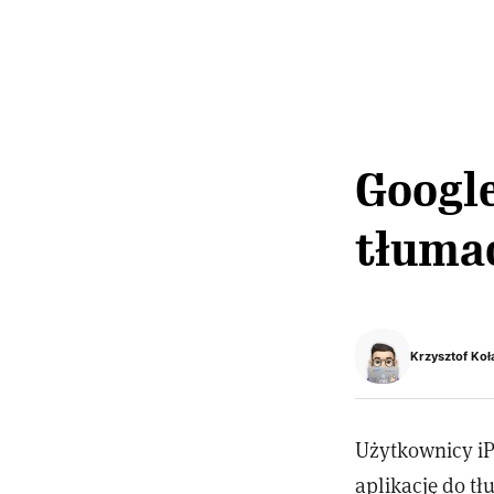
Googl
tłumac
Krzysztof Koł
Użytkownicy iP
aplikację do t