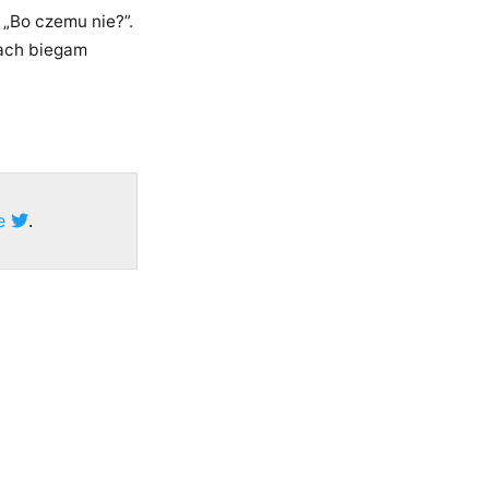
 „Bo czemu nie?”.
ach biegam
ze
.