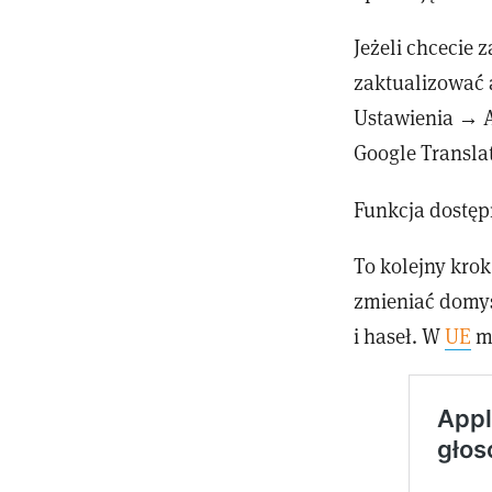
Jeżeli chcecie
zaktualizować a
Ustawienia → A
Google Transla
Funkcja dostęp
To kolejny kro
zmieniać domyś
i haseł. W
UE
mo