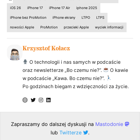
iOS 26
iPhone 17
iPhone 17 Air
iphone 2025
iPhone bez ProMotion
iPhone ekrany
LTPO
LTPS
nowości Apple
ProMotion
przecieki Apple
wyciek informacji
Krzysztof Kołacz
O technologii i nas samych w podcaście
oraz newsletterze „Bo czemu nie?”.
O kawie
w podcaście „Kawa. Bo czemu nie?”.
Po godzinach biegam z wdzięczności za życie.
Zapraszamy do dalszej dyskusji na
Mastodonie
lub
Twitterze
.