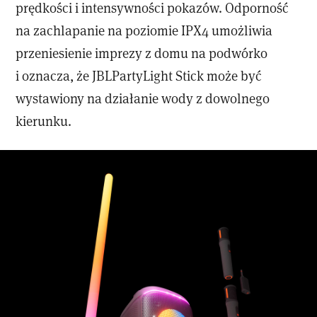
prędkości i intensywności pokazów. Odporność
na zachlapanie na poziomie IPX4 umożliwia
przeniesienie imprezy z domu na podwórko
i oznacza, że JBLPartyLight Stick może być
wystawiony na działanie wody z dowolnego
kierunku.