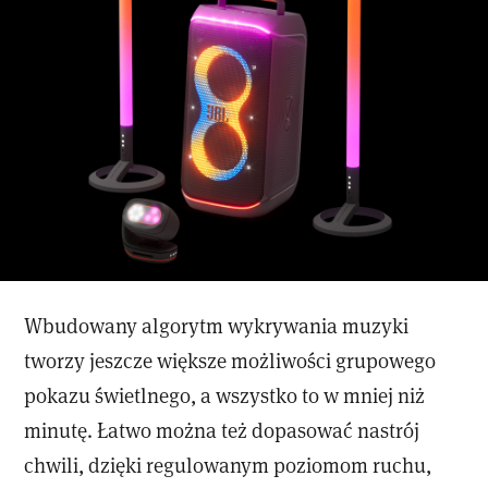
Wbudowany algorytm wykrywania muzyki
tworzy jeszcze większe możliwości grupowego
pokazu świetlnego, a wszystko to w mniej niż
minutę. Łatwo można też dopasować nastrój
chwili, dzięki regulowanym poziomom ruchu,