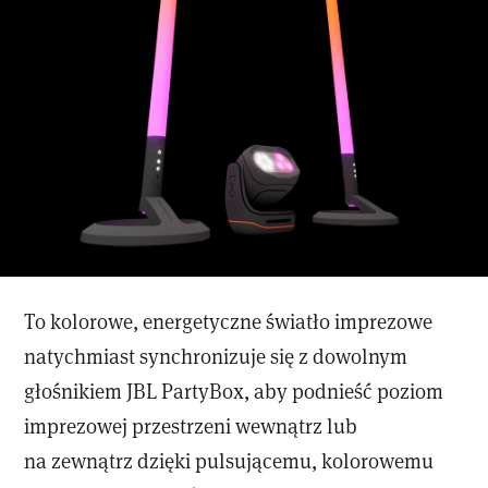
To kolorowe, energetyczne światło imprezowe
natychmiast synchronizuje się z dowolnym
głośnikiem JBL PartyBox, aby podnieść poziom
imprezowej przestrzeni wewnątrz lub
na zewnątrz dzięki pulsującemu, kolorowemu