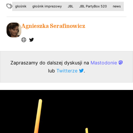
głośnik
głośnik imprezowy
JBL
JBL PartyBox 520
news
Agnieszka Serafinowicz
Zapraszamy do dalszej dyskusji na
Mastodonie
lub
Twitterze
.