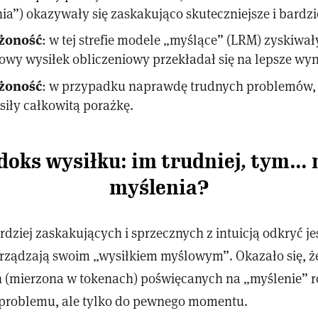
ia”) okazywały się zaskakująco skuteczniejsze i bardzi
ożoność
: w tej strefie modele „myślące” (LRM) zyskiwa
owy wysiłek obliczeniowy przekładał się na lepsze wyn
żoność
: w przypadku naprawdę trudnych problemów,
iły całkowitą porażkę.
doks wysiłku: im trudniej, tym… 
myślenia?
dziej zaskakujących i sprzecznych z intuicją odkryć jes
ządzają swoim „wysiłkiem myślowym”. Okazało się, że
 (mierzona w tokenach) poświęcanych na „myślenie” r
 problemu, ale tylko do pewnego momentu.