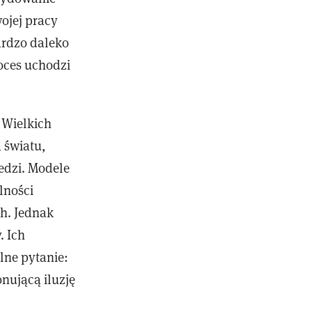
ojej pracy
ardzo daleko
roces uchodzi
 Wielkich
 światu,
edzi. Modele
olności
ch. Jednak
. Ich
lne pytanie:
nującą iluzję