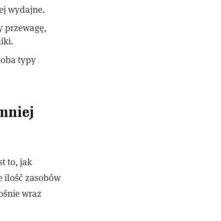
ej wydajne.
ły przewagę,
iki.
 oba typy
mniej
t to, jak
 ilość zasobów
ośnie wraz