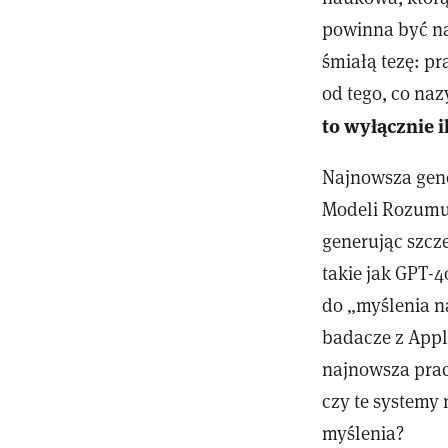
powinna być na
śmiałą tezę: p
od tego, co n
to wyłącznie i
Najnowsza gene
Modeli Rozumu
generując szcz
takie jak GPT-4o
do „myślenia n
badacze z Apple
najnowsza prac
czy te systemy
myślenia?