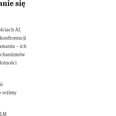
nie się
ściach AI.
konfrontacji
amaniu – ich
mechanizmów
dolności
mi
e reżimy
LLM