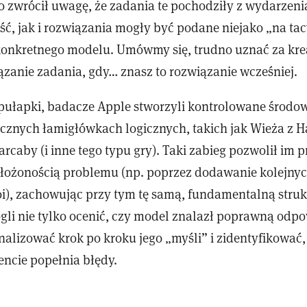
o zwrócił uwagę, że zadania te pochodziły z wydarzeni
eść, jak i rozwiązania mogły być podane niejako „na ta
konkretnego modelu. Umówmy się, trudno uznać za kr
ązanie zadania, gdy… znasz to rozwiązanie wcześniej.
pułapki, badacze Apple stworzyli kontrolowane środow
ycznych łamigłówkach logicznych, takich jak Wieża z H
rcaby (i inne tego typu gry). Taki zabieg pozwolił im p
łożonością problemu (np. poprzez dodawanie kolejny
i), zachowując przy tym tę samą, fundamentalną struk
gli nie tylko ocenić, czy model znalazł poprawną odpo
nalizować krok po kroku jego „myśli” i zidentyfikować,
cie popełnia błędy.