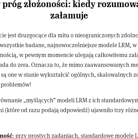
 próg złożoności: kiedy rozumowa
załamuje
cie jest druzgocące dla mitu o nieograniczonych zdolno
e wszystkie badane, najnowocześniejsze modele LRM, w 
onością, w pewnym momencie ulegają całkowitemu zał
pada do zera. Oznacza to, że mimo zaawansowanych 
 są one w stanie wykształcić ogólnych, skalowalnych z
 problemów!
równanie „myślących” modeli LRM z ich standardowy
 (które od razu podają odpowiedź) ujawniło trzy różn
oność
: przy prostych zadaniach, standardowe modele 