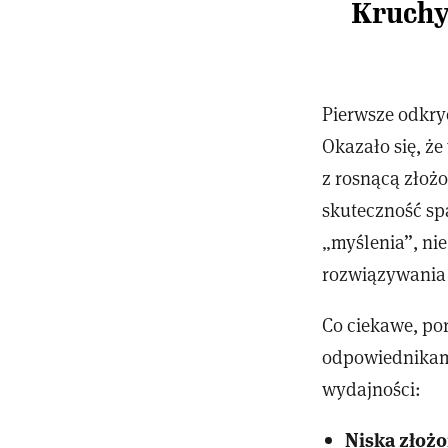
Kruchy
Pierwsze odkry
Okazało się, ż
z rosnącą złoż
skuteczność s
„myślenia”, nie
rozwiązywania
Co ciekawe, po
odpowiednikami
wydajności:
Niska złoż