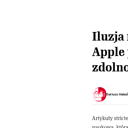
Iluzja
Apple
zdoln
Dariusz Hałas
Artykuły stric
naukowa, którą