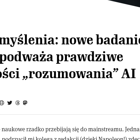
 myślenia: nowe badani
 podważa prawdziwe
ości „rozumowania” AI
te naukowe rzadko przebijają się do mainstreamu. Jedn
 podrzucił mi kolega z redakcji (dzięki Napoleon!) zd