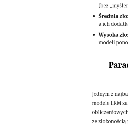
(bez „myślen
Średnia zł
a ich dodatk
Wysoka zło
modeli ponos
Para
Jednym z najbar
modele LRM zar
obliczeniowych
ze złożonością