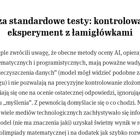
za standardowe testy: kontrolow
eksperyment z łamigłówkami
le zwrócili uwagę, że obecne metody oceny AI, opieraj
ematycznych i programistycznych, mają poważne wady.
eczyszczenia danych” (model mógł widzieć podobne 
gu) i nie pozwalają na precyzyjne kontrolowanie złożo
iają się one na ocenie ostatecznej odpowiedzi, ignorują
 „myślenia”. Z pewnością domyślacie się o co chodzi. 
u wiele mediów technologicznych zachłystywało się info
model (nie ma znaczenia jaki) uzyskał świetny wynik w
ś olimpiady matematycznej i na dodatek jak szybko roz