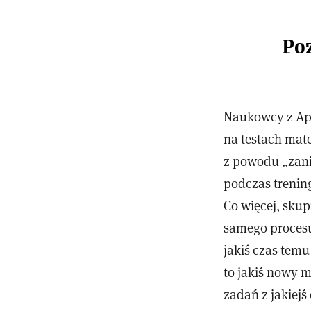
Po
Naukowcy z App
na testach mat
z powodu „zani
podczas trenin
Co więcej, skup
samego procesu
jakiś czas tem
to jakiś nowy 
zadań z jakiej