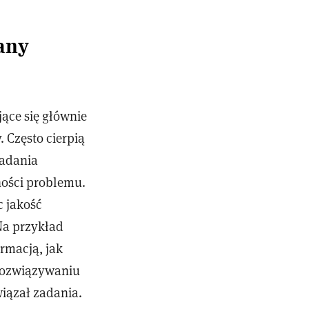
any
ące się głównie
 Często cierpią
zadania
ności problemu.
c jakość
Na przykład
rmacją, jak
 rozwiązywaniu
wiązał zadania.