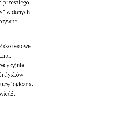
a przeszłego,
cy” w danych
eatywne
isko testowe
anoi,
recyzyjnie
ch dysków
turę logiczną.
wiedź,