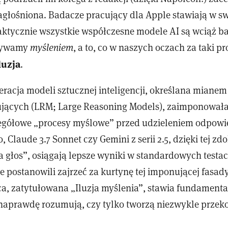
głośniona. Badacze pracujący dla Apple stawiają w sw
raktycznie wszystkie współczesne modele AI są wciąż b
azywamy
myśleniem
, a to, co w naszych oczach za taki p
luzja
.
racja modeli sztucznej inteligencji, określana mianem
jących (LRM; Large Reasoning Models), zaimponowała
egółowe „procesy myślowe” przed udzieleniem odpowi
, Claude 3.7 Sonnet czy Gemini z serii 2.5, dzięki tej zd
a głos”, osiągają lepsze wyniki w standardowych testa
 postanowili zajrzeć za kurtynę tej imponującej fasady
a, zatytułowana „Iluzja myślenia”, stawia fundamenta
 naprawdę rozumują, czy tylko tworzą niezwykle przeko