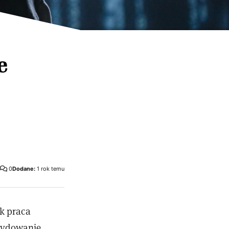
e
0
Dodane:
1 rok temu
ak praca
ecydowanie